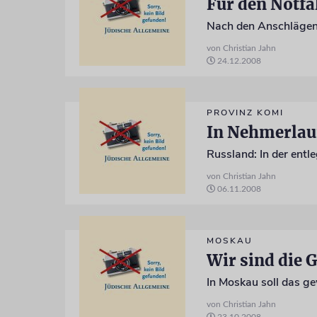
Für den Notfa
von Christian Jahn
24.12.2008
PROVINZ KOMI
In Nehmerlau
von Christian Jahn
06.11.2008
MOSKAU
Wir sind die 
In Moskau soll das g
von Christian Jahn