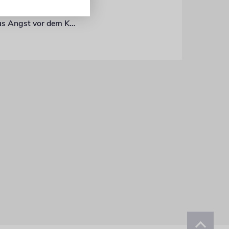
Russland: Fast alle jüdischen Organisationen schweigen zum Georgien-Konflikt – aus Angst vor dem Kreml?