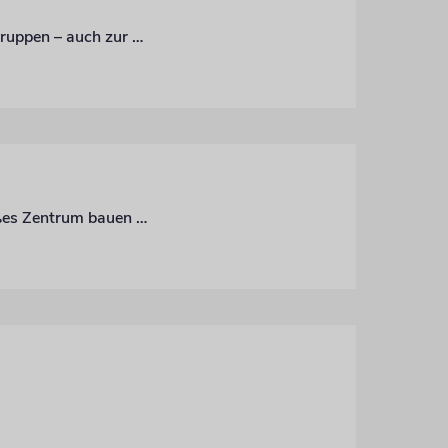
Nach den Anschlägen von Bombay planen 30 europäische Gemeinden Erste-Hilfe-Gruppen – auch zur Selbstverteidigung
Russland: In der entlegenen Provinz Komi möchte sich eine kleine Gemeinde ein großes Zentrum bauen – mit ausländischen Spenden