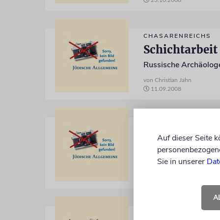
23.10.2008
CHASARENREICHS
Schichtarbeit
von Christian Jahn
11.09.2008
GEORGIEN
Stunde null
Auf dieser Seite 
personenbezogene 
Sie in unserer
Dat
von Christian Jahn
04.09.2008
A
GEORGIEN-KONFLIK