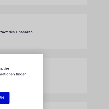
Russische Archäologen glauben, nach jahrelangen Grabungen die legendäre Hauptstadt des Chasarenreichs gefunden zu haben
n, die
mationen finden
Georgien: Der Krieg ist zu Ende, langsam kehren die Flüchtlinge in ihre Orte zurück. Viele haben alles verloren, einige wollen nach Israel auswandern
EN