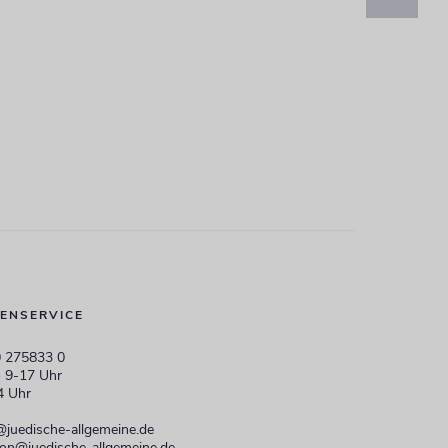
ENSERVICE
 275833 0
 9-17 Uhr
4 Uhr
@juedische-allgemeine.de
ion@juedische-allgemeine.de