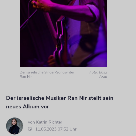
Der israelische Singer-Songwriter
Foto: Boaz
Ran Nir
Arad
Der israelische Musiker Ran Nir stellt sein
neues Album vor
von
Katrin Richter
11.05.2023 07:52 Uhr