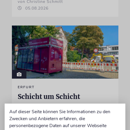
von Christine Schmitt
05.08.2026
ERFURT
Schicht um Schicht
Dort, wo eben noch Parkplätze waren, wird
Auf dieser Seite können Sie Informationen zu den
seit wenigen Tagen nach einem Stück
Zwecken und Anbietern erfahren, die
jüdischer Geschichte gegraben. Erst mit dem
personenbezogene Daten auf unserer Webseite
Bagger, dann von Hand