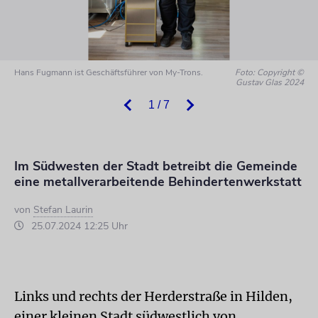
Hans Fugmann ist Geschäftsführer von My-Trons.
Foto: Copyright ©
Gustav Glas 2024
1 / 7
Im Südwesten der Stadt betreibt die Gemeinde
eine metallverarbeitende Behindertenwerkstatt
von
Stefan Laurin
25.07.2024 12:25 Uhr
Links und rechts der Herderstraße in Hilden,
einer kleinen Stadt südwestlich von