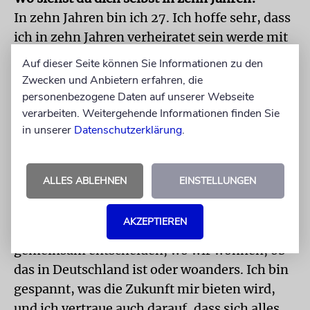
In zehn Jahren bin ich 27. Ich hoffe sehr, dass
ich in zehn Jahren verheiratet sein werde mit
der Person, die ich von ganzem Herzen lieben
Auf dieser Seite können Sie Informationen zu den
werde, und dass wir in zehn Jahren bereits
Zwecken und Anbietern erfahren, die
eine Familie gegrün det haben. Hoffentlich
personenbezogene Daten auf unserer Webseite
verarbeiten. Weitergehende Informationen finden Sie
bin ich bis dahin auch erfolgreiche Erzieherin.
in unserer
Datenschutzerklärung
.
Ich versuche, mich nicht allzu sehr in diesen
Zukunftsvorstellungen zu verhaken, weil ich
einfach offen bleiben möchte. Ich sage auch
ALLES ABLEHNEN
EINSTELLUNGEN
immer: »Heimat ist für mich kein Ort,
sondern eine Beziehung zu einer Person.« Das
AKZEPTIEREN
heißt, wenn ich dann heirate, werden wir
gemeinsam entscheiden, wo wir wohnen, ob
das in Deutschland ist oder woanders. Ich bin
gespannt, was die Zukunft mir bieten wird,
und ich vertraue auch darauf, dass sich alles