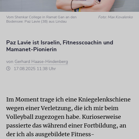
Vom Shenkar College in Ramat Gan an den
Foto: Max Kovalenko
Bodensee: Paz Lavie (38) aus Lindau
Paz Lavie ist Israelin, Fitnesscoachin und
Mamanet-Pionierin
von
Gerhard Haase-Hindenberg
17.08.2025 11:38 Uhr
Im Moment trage ich eine Kniegelenkschiene
wegen einer Verletzung, die ich mir beim
Volleyball zugezogen habe. Kurioserweise
passierte das während einer Fortbildung, an
der ich als ausgebildete Fitness-