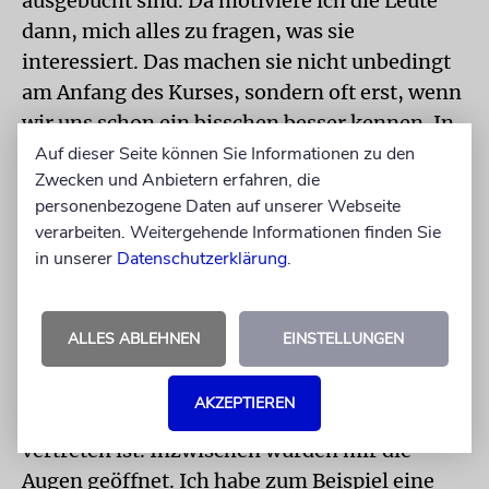
ausgebucht sind. Da motiviere ich die Leute
dann, mich alles zu fragen, was sie
interessiert. Das machen sie nicht unbedingt
am Anfang des Kurses, sondern oft erst, wenn
wir uns schon ein bisschen besser kennen. In
den vergangenen zwei Jahren fragten mich
Auf dieser Seite können Sie Informationen zu den
Zwecken und Anbietern erfahren, die
manche, wie es mir oder meiner Familie in
personenbezogene Daten auf unserer Webseite
Israel geht. Es erscheint mir wichtig, dass die
verarbeiten. Weitergehende Informationen finden Sie
Kursteilnehmer sich nicht nur auf das
in unserer
Datenschutzerklärung
.
verlassen, was sie in den deutschen Medien
lesen oder hören.
ALLES ABLEHNEN
EINSTELLUNGEN
Man mag es naiv nennen, aber vor dem 7.
Oktober 2023 war mir nicht bewusst, dass
AKZEPTIEREN
Antisemitismus in der Welt noch so stark
vertreten ist. Inzwischen wurden mir die
Augen geöffnet. Ich habe zum Beispiel eine