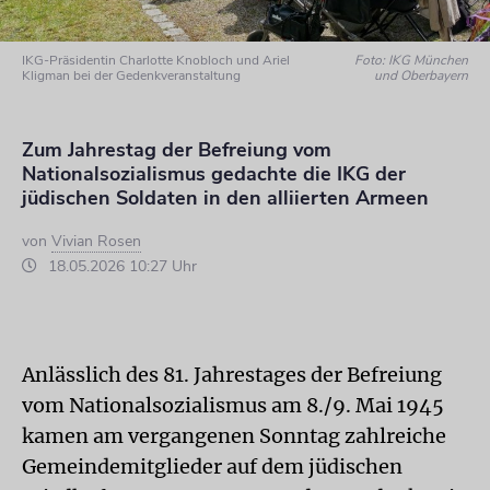
IKG-Präsidentin Charlotte Knobloch und Ariel
Foto: IKG München
Kligman bei der Gedenkveranstaltung
und Oberbayern
Zum Jahrestag der Befreiung vom
Nationalsozialismus gedachte die IKG der
jüdischen Soldaten in den alliierten Armeen
von
Vivian Rosen
18.05.2026 10:27 Uhr
Anlässlich des 81. Jahrestages der Befreiung
vom Nationalsozialismus am 8./9. Mai 1945
kamen am vergangenen Sonntag zahlreiche
Gemeindemitglieder auf dem jüdischen