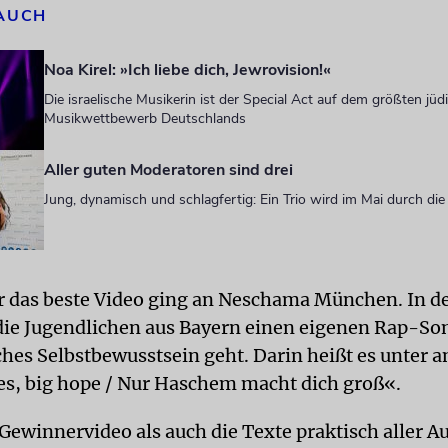
 AUCH
Noa Kirel: »Ich liebe dich, Jewrovision!«
Die israelische Musikerin ist der Special Act auf dem größten jüd
Musikwettbewerb Deutschlands
Aller guten Moderatoren sind drei
Jung, dynamisch und schlagfertig: Ein Trio wird im Mai durch di
ür das beste Video ging an Neschama München. In d
ie Jugendlichen aus Bayern einen eigenen Rap-So
ches Selbstbewusstsein geht. Darin heißt es unter 
es, big hope / Nur Haschem macht dich groß«.
ewinnervideo als auch die Texte praktisch aller Au