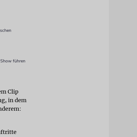
ischen
e Show führen
em Clip
ng, in dem
anderem:
ftritte