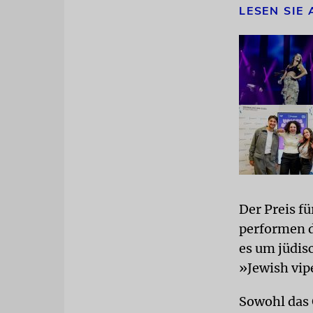
LESEN SIE
Der Preis f
performen d
es um jüdis
»Jewish vip
Sowohl das G