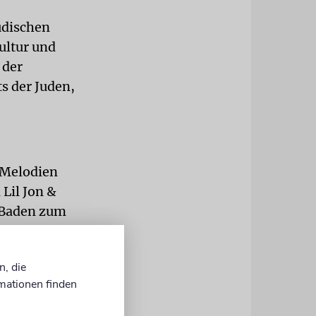
üdischen
ultur und
 der
s der Juden,
n Melodien
Lil Jon &
s Baden zum
e Hoffnung,
rsonen
n, die
et, einige
mationen finden
estern-Stil