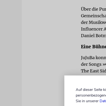
Über die Pu
Gemeinschaf
der Musikwel
Influencer 
Daniel Bot
Eine Bühn
JuJuBa konn
der Songs »
The East Si
Beispiel die
doch wir bl
Auf dieser Seite 
bestehende 
personenbezogene 
trugen Cowb
Sie in unserer
Dat
gehalten.