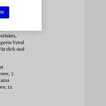
mance eine
EN
« sangen
eine Hand /
, ein
stfalen,
ngerin Yuval
Für dich und
ai
ver, 7.
chama
en, 12.