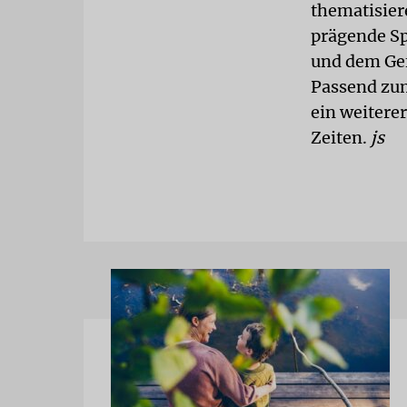
thematisier
prägende S
und dem Gef
Passend zum
ein weiterer
Zeiten.
js