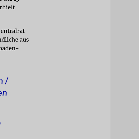
rhielt
entralrat
ndliche aus
 baden-
n /
en
N