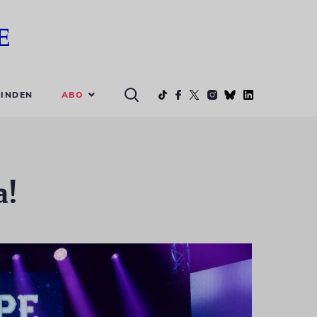
ABO
INDEN
a!