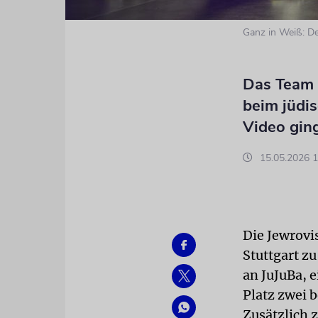
Ganz in Weiß: De
Das Team 
beim jüdi
Video gi
15.05.2026 1
Die Jewrovi
Stuttgart z
an JuJuBa, 
Platz zwei b
Zusätzlich z