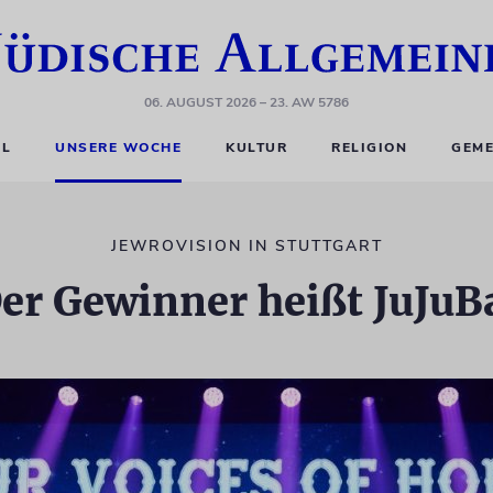
06. AUGUST 2026
– 23. AW 5786
EL
UNSERE WOCHE
KULTUR
RELIGION
GEME
JEWROVISION IN STUTTGART
er Gewinner heißt JuJuB