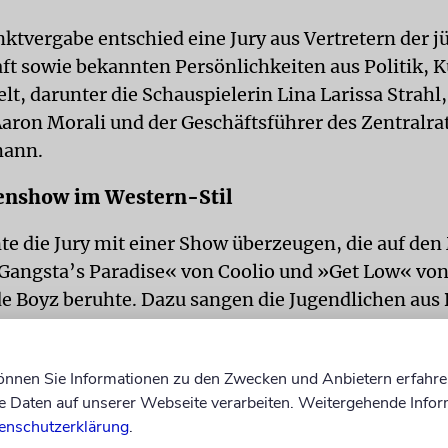
nktvergabe entschied eine Jury aus Vertretern der j
t sowie bekannten Persönlichkeiten aus Politik, K
t, darunter die Schauspielerin Lina Larissa Strahl,
Aaron Morali und der Geschäftsführer des Zentralrat
mann.
enshow im Western-Stil
te die Jury mit einer Show überzeugen, die auf de
Gangsta’s Paradise« von Coolio und »Get Low« von 
de Boyz beruhte. Dazu sangen die Jugendlichen au
 Liedzeile »Dunkle Zeit, kein Licht zu sehen / Kein
eiben nicht stehen«. Die aus etwa zwei Dutzend Pe
können Sie Informationen zu den Zwecken und Anbietern erfahre
Tanz- und Gesangsgruppe war ganz in Weiß gekleid
Daten auf unserer Webseite verarbeiten. Weitergehende Infor
oyhüte. Bühnenbild und Tanzeinlagen waren im W
enschutzerklärung
.