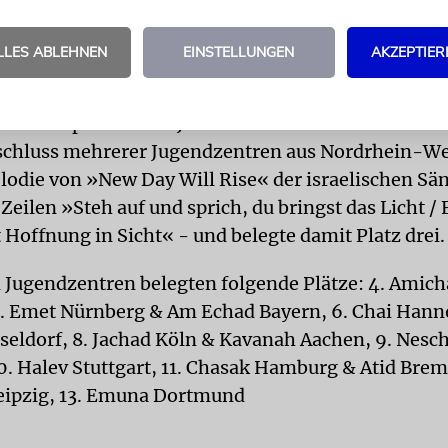
entrum Olam aus Berlin variierte in seiner Perfor
LLES ABLEHNEN
EINSTELLUNGEN
AKZEPTIER
ongs der schwedischen Band Abba. Zu »Mamma Mia
ichen aus der Hauptstadt zum Beispiel »Reich mir d
 Und kämpf für deine Jüdischkeit«. We.Zair Westfalia
hluss mehrerer Jugendzentren aus Nordrhein-We
lodie von »New Day Will Rise« der israelischen Sä
Zeilen »Steh auf und sprich, du bringst das Licht / 
t Hoffnung in Sicht« - und belegte damit Platz drei.
 Jugendzentren belegten folgende Plätze: 4. Amich
5. Emet Nürnberg & Am Echad Bayern, 6. Chai Hanno
eldorf, 8. Jachad Köln & Kavanah Aachen, 9. Nes
. Halev Stuttgart, 11. Chasak Hamburg & Atid Brem
eipzig, 13. Emuna Dortmund