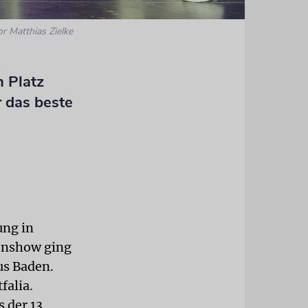
r Matthias Zielke
 Platz
 das beste
ung in
nenshow ging
us Baden.
falia.
s der 13