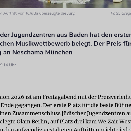
r Auftritt von JuJuBa überzeugte die Jury.
Foto: Grego
der Jugendzentren aus Baden hat den ersten
schen Musikwettbewerb belegt. Der Preis für
ng an Neschama München
9:14 Uhr
sion 2026 ist am Freitagabend mit der Preisverleih
u Ende gegangen. Der erste Platz für die beste Büh
einen Zusammenschluss jüdischer Jugendzentren a
elegte Olam Berlin, auf Platz drei kam We.Zair West
u den aufwendig gestalteten Auftritten reichte jede