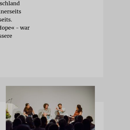
tschland
nerseits
eits.
 Hope« - war
ssere