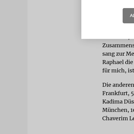
Das Jugendz
A
Reihe an S
die Jugendl
Sei bereit /
Zusammensc
sang zur Me
Raphael die 
für mich, is
Die anderen
Frankfurt, 
Kadima Düss
München, 10
Chaverim L