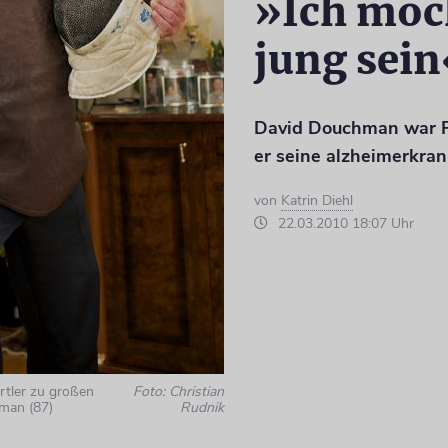
»Ich möc
jung sein
David Douchman war Fe
er seine alzheimerkran
von
Katrin Diehl
22.03.2010 18:07 Uhr
rtler zu großen
Foto: Christian
man (87)
Rudnik