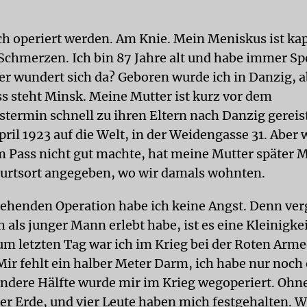
ch operiert werden. Am Knie. Mein Meniskus ist kap
Schmerzen. Ich bin 87 Jahre alt und habe immer Sp
r wundert sich da? Geboren wurde ich in Danzig, a
 steht Minsk. Meine Mutter ist kurz vor dem
termin schnell zu ihren Eltern nach Danzig gereis
pril 1923 auf die Welt, in der Weidengasse 31. Aber w
 Pass nicht gut machte, hat meine Mutter später M
urtsort angegeben, wo wir damals wohnten.
tehenden Operation habe ich keine Angst. Denn ver
 als junger Mann erlebt habe, ist es eine Kleinigke
um letzten Tag war ich im Krieg bei der Roten Arme
Mir fehlt ein halber Meter Darm, ich habe nur noch 
andere Hälfte wurde mir im Krieg wegoperiert. Ohn
der Erde, und vier Leute haben mich festgehalten. Wa