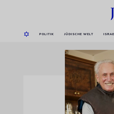
POLITIK
JÜDISCHE WELT
ISRA