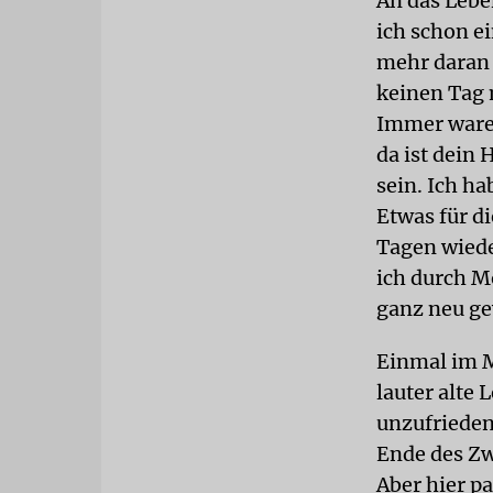
An das Lebe
ich schon ei
mehr daran 
keinen Tag 
Immer waren
da ist dein 
sein. Ich ha
Etwas für di
Tagen wiede
ich durch M
ganz neu g
Einmal im M
lauter alte 
unzufrieden
Ende des Zwe
Aber hier pa