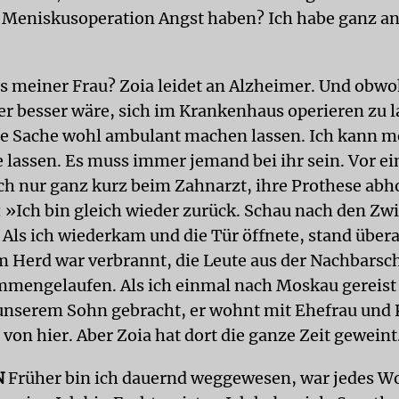
r Meniskusoperation Angst haben? Ich habe ganz a
s meiner Frau? Zoia leidet an Alzheimer. Und obwoh
r besser wäre, sich im Krankenhaus operieren zu l
ie Sache wohl ambulant machen lassen. Ich kann m
e lassen. Es muss immer jemand bei ihr sein. Vor ei
ch nur ganz kurz beim Zahnarzt, ihre Prothese abho
: »Ich bin gleich wieder zurück. Schau nach den Zw
Als ich wiederkam und die Tür öffnete, stand übera
em Herd war verbrannt, die Leute aus der Nachbarsc
mengelaufen. Als ich einmal nach Moskau gereist 
 unserem Sohn gebracht, er wohnt mit Ehefrau und 
von hier. Aber Zoia hat dort die ganze Zeit geweint
N
Früher bin ich dauernd weggewesen, war jedes 