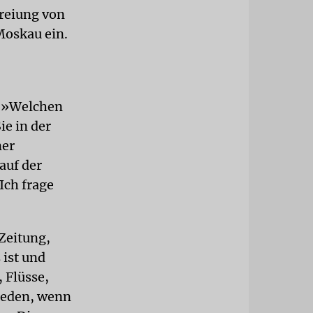
freiung von
Moskau ein.
: »Welchen
ie in der
ner
auf der
Ich frage
Zeitung,
 ist und
, Flüsse,
rieden, wenn