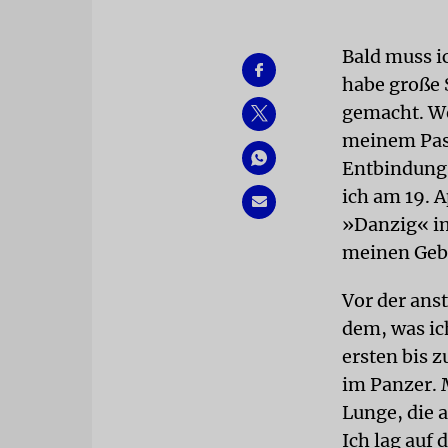
Bald muss i
habe große 
gemacht. We
meinem Pass
Entbindungs
ich am 19. A
»Danzig« im
meinen Geb
Vor der ans
dem, was ich
ersten bis z
im Panzer. 
Lunge, die 
Ich lag auf 