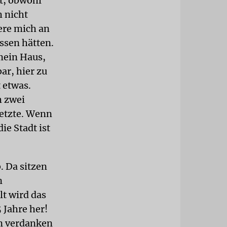
t, obwohl
h nicht
ere mich an
ssen hätten.
 mein Haus,
ar, hier zu
 etwas.
h zwei
Letzte. Wenn
ie Stadt ist
 Da sitzen
n
t wird das
 Jahre her!
den verdanken