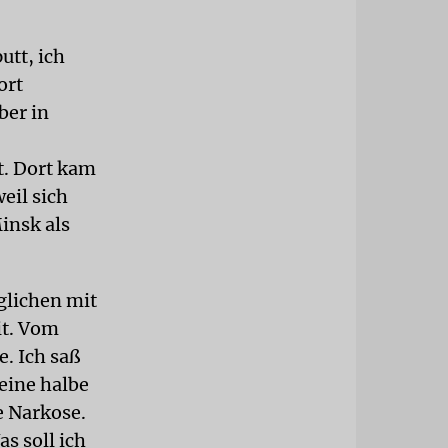
utt, ich
ort
ber in
t. Dort kam
eil sich
insk als
glichen mit
it. Vom
e. Ich saß
eine halbe
e Narkose.
s soll ich