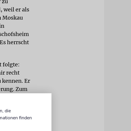
r zu
 weil er als
in Moskau
in
ischofsheim
 Es herrscht
 folgte:
ir recht
u kennen. Er
derung. Zum
e
ie mir einen
n, die
d halten. Zu
mationen finden
Stunden. Ich
üstung liegt