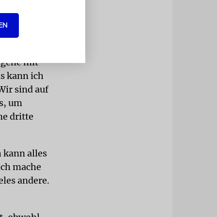
dort nicht
EN
 Ich muss
 gehe mit
as kann ich
Wir sind auf
s, um
e dritte
 kann alles
Ich mache
les andere.