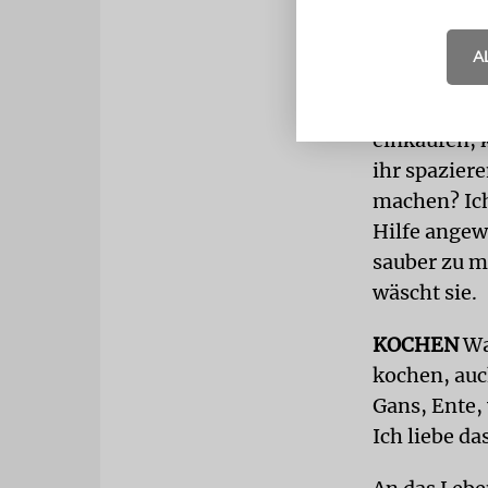
immer im Ko
vergleichen
A
Inzwischen 
einkaufen, 
ihr spaziere
machen? Ich 
Hilfe angew
sauber zu m
wäscht sie.
KOCHEN
Was
kochen, au
Gans, Ente,
Ich liebe da