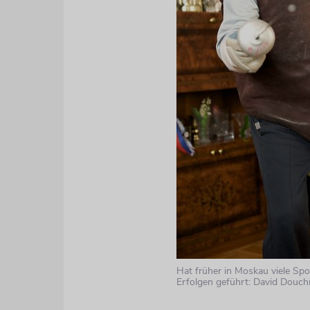
Hat früher in Moskau viele Spo
Erfolgen geführt: David Douch