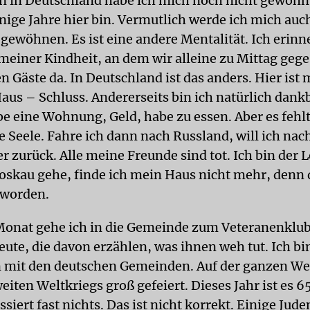
n in Deutschland habe ich mich noch nicht gewöhn
nige Jahre hier bin. Vermutlich werde ich mich auc
gewöhnen. Es ist eine andere Mentalität. Ich erinn
meiner Kindheit, an dem wir alleine zu Mittag gege
 Gäste da. In Deutschland ist das anders. Hier ist
Haus – Schluss. Andererseits bin ich natürlich dankb
be eine Wohnung, Geld, habe zu essen. Aber es fehlt
e Seele. Fahre ich dann nach Russland, will ich nac
r zurück. Alle meine Freunde sind tot. Ich bin der 
oskau gehe, finde ich mein Haus nicht mehr, denn d
eworden.
onat gehe ich in die Gemeinde zum Veteranenklub.
Leute, die davon erzählen, was ihnen weh tut. Ich bi
 mit den deutschen Gemeinden. Auf der ganzen Wel
iten Weltkriegs groß gefeiert. Dieses Jahr ist es 65
ssiert fast nichts. Das ist nicht korrekt. Einige Ju