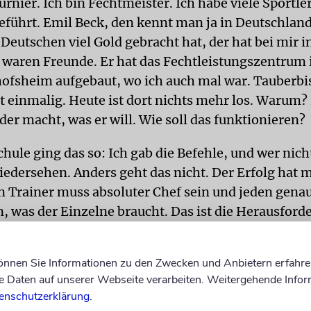
rnier. Ich bin Fechtmeister. Ich habe viele Sportle
eführt. Emil Beck, den kennt man ja in Deutschland,
 Deutschen viel Gold gebracht hat, der hat bei mir 
r waren Freunde. Er hat das Fechtleistungszentrum 
ofsheim aufgebaut, wo ich auch mal war. Tauberb
t einmalig. Heute ist dort nichts mehr los. Warum?
der macht, was er will. Wie soll das funktionieren?
hule ging das so: Ich gab die Befehle, und wer nicht
iedersehen. Anders geht das nicht. Der Erfolg hat m
n Trainer muss absoluter Chef sein und jeden gena
, was der Einzelne braucht. Das ist die Herausfor
ine beste Schülerin in Russland – sie war mehrfach
in. Manchmal, wenn ich sie korrigiert habe, warf s
können Sie Informationen zu den Zwecken und Anbietern erfahre
Blick zu, da wusste ich, jetzt muss ich meinen Mun
Daten auf unserer Webseite verarbeiten. Weitergehende Infor
hner Verein gehe ich fast jeden Tag für ein paar 
enschutzerklärung
.
em Auto, in etwa 20 Minuten bin ich da. Meine Ausr