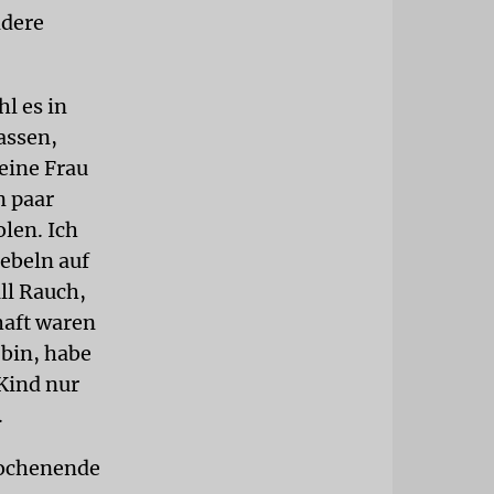
ndere
l es in
assen,
eine Frau
n paar
len. Ich
iebeln auf
ll Rauch,
haft waren
bin, habe
Kind nur
.
Wochenende