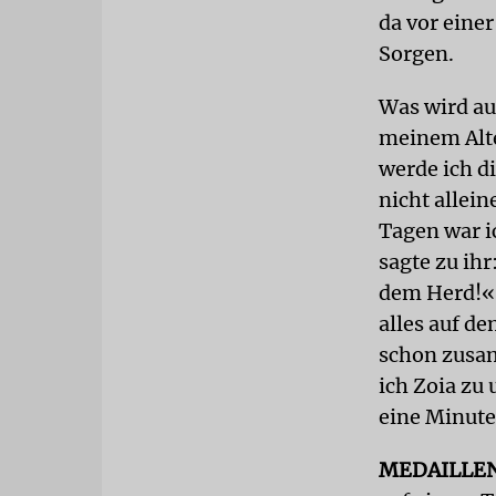
da vor eine
Sorgen.
Was wird au
meinem Alte
werde ich d
nicht allein
Tagen war i
sagte zu ihr
dem Herd!« 
alles auf d
schon zusam
ich Zoia zu
eine Minute 
MEDAILLE