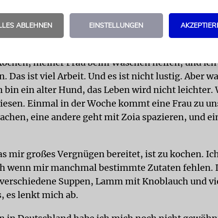
fferraum. Aber mit früher kann man das Training 
.
LLES ABLEHNEN
EINSTELLUNGEN
AKZEPTIER
ist anderes für mich wichtig geworden: der Alltag.
kochen, meiner Frau beim Waschen helfen, und ich
n. Das ist viel Arbeit. Und es ist nicht lustig. Aber w
bin ein alter Hund, das Leben wird nicht leichter. 
iesen. Einmal in der Woche kommt eine Frau zu un
achen, eine andere geht mit Zoia spazieren, und ein
 mir großes Vergnügen bereitet, ist zu kochen. Ich
ch wenn mir manchmal bestimmte Zutaten fehlen. 
 verschiedene Suppen, Lamm mit Knoblauch und vie
s, es lenkt mich ab.