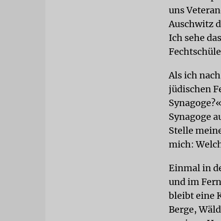
uns Veteran
Auschwitz d
Ich sehe da
Fechtschüle
Als ich nac
jüdischen Fe
Synagoge?« 
Synagoge au
Stelle meine
mich: Welch
Einmal in d
und im Fern
bleibt eine 
Berge, Wälde