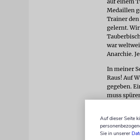
auf einem Tu
Medaillen g
Trainer den
gelernt. Wi
Tauberbisch
war weltwei
Anarchie. Je
In meiner Sc
Raus! Auf W
gegeben. Ei
muss spüren
Beispiel me
Weltmeister
Auf dieser Seite 
besonderen 
personenbezogene 
meinem Münc
Sie in unserer
Dat
fahre mit d