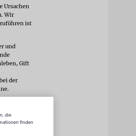
ie Ursachen
. Wir
zuführen ist
er und
ende
leben, Gift
bei der
lne.
n, die
mationen finden