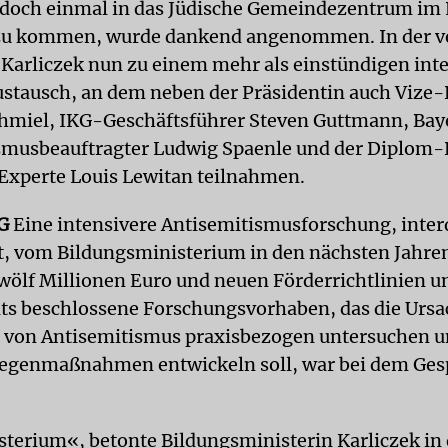
, doch einmal in das Jüdische Gemeindezentrum im
u kommen, wurde dankend angenommen. In der 
arliczek nun zu einem mehr als einstündigen int
tausch, an dem neben der Präsidentin auch Vize-
hmiel, IKG-Geschäftsführer Steven Guttmann, Bay
smusbeauftragter Ludwig Spaenle und der Diplom-
Experte Louis Lewitan teilnahmen.
G
Eine intensivere Antisemitismusforschung, inter
t, vom Bildungsministerium in den nächsten Jahren
wölf Millionen Euro und neuen Förderrichtlinien un
its beschlossene Forschungsvorhaben, das die Urs
 von Antisemitismus praxisbezogen untersuchen 
egenmaßnahmen entwickeln soll, war bei dem Ges
terium«, betonte Bildungsministerin Karliczek in