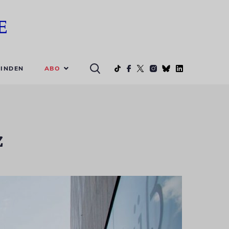
ABO
INDEN
z