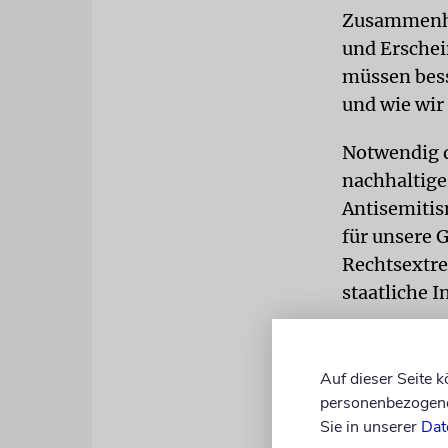
Zusammenhan
und Erschei
müssen bess
und wie wi
Notwendig d
nachhaltige
Antisemitis
für unsere 
Rechtsextre
staatliche I
Auf dieser Seite 
personenbezogene 
Sie in unserer
Dat