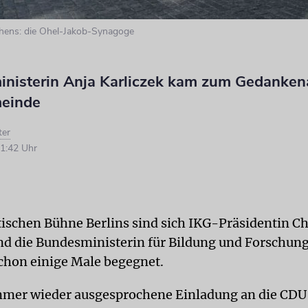
ens: die Ohel-Jakob-Synagoge
inisterin Anja Karliczek kam zum Gedanke
meinde
ter
1:42 Uhr
itischen Bühne Berlins sind sich IKG-Präsidentin Ch
d die Bundesministerin für Bildung und Forschung
schon einige Male begegnet.
mmer wieder ausgesprochene Einladung an die CDU