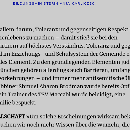
BILDUNGSMINISTERIN ANJA KARLICZEK
 allem darum, Toleranz und gegenseitigen Respekt 
nlebens zu machen – damit stieß sie bei den
rtnern auf höchstes Verständnis. Toleranz und geg
d im Erziehungs- und Schulsystem der Gemeinde e
des Element. Zu den grundlegenden Elementen jüd
ünchen gehören allerdings auch Barrieren, umfan
vorkehrungen – und immer mehr antisemitische Üb
bbiner Shmuel Aharon Brodman wurde bereits Opf
ein Trainer des TSV Maccabi wurde beleidigt, eine
ilie bespuckt.
LLSCHAFT
»Um solche Erscheinungen wirksam be
uchen wir noch mehr Wissen über die Wurzeln, die