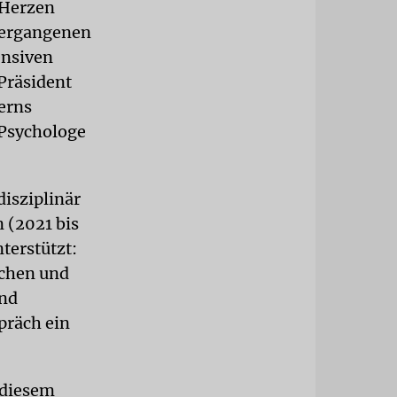
 Herzen
vergangenen
ensiven
Präsident
erns
Psychologe
disziplinär
 (2021 bis
terstützt:
achen und
und
präch ein
 diesem