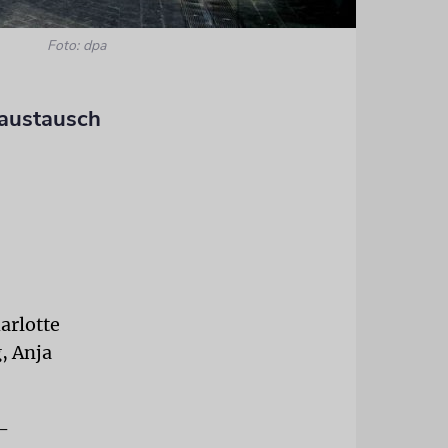
Foto: dpa
naustausch
arlotte
, Anja
-