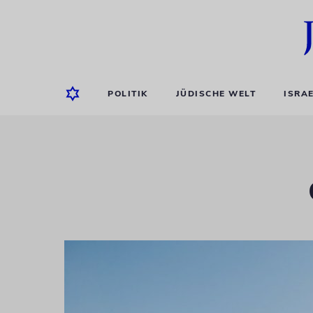
POLITIK
JÜDISCHE WELT
ISRA