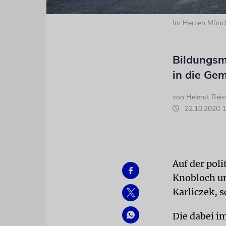
Im Herzen Münch
Bildungsm
in die Ge
von
Helmut Reis
22.10.2020 1
Auf der pol
Knobloch un
Karliczek, 
Die dabei i