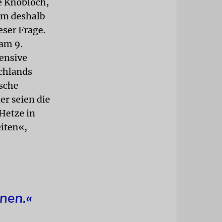
e Knobloch,
um deshalb
eser Frage.
 am 9.
tensive
chlands
ische
er seien die
Hetze in
iten«,
nen.«