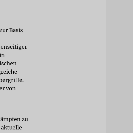
zur Basis
enseitiger
in
ischen
greiche
ergriffe.
er von
kämpfen zu
 aktuelle