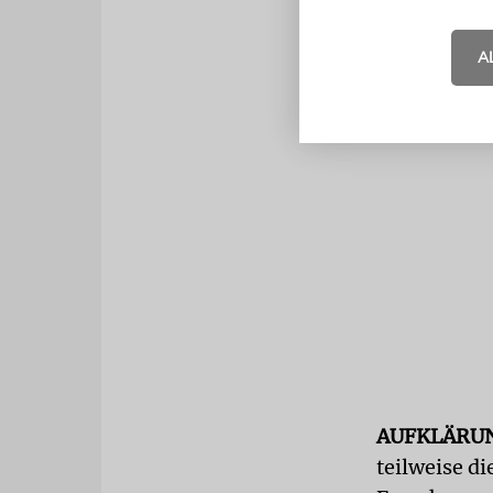
A
AUFKLÄRU
teilweise d