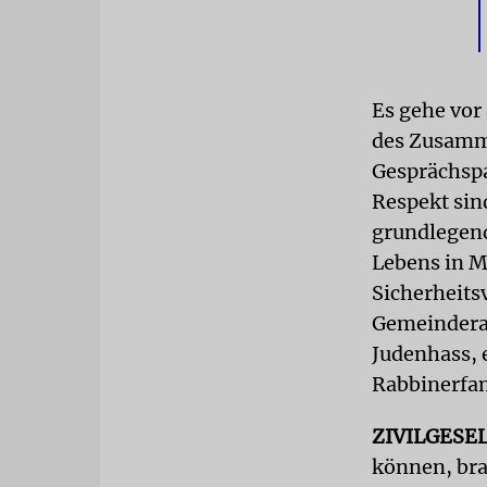
Es gehe vor
des Zusamme
Gesprächspa
Respekt sin
grundlegen
Lebens in M
Sicherheits
Gemeindera
Judenhass, 
Rabbinerfam
ZIVILGESE
können, bra