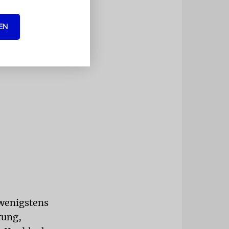
EN
 wenigstens
rung,