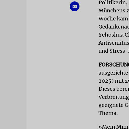
Politikerin
Münchens z
Woche kam K
Gedankenaus
Yehoshua C
Antisemitu
und Stress-
FORSCHUN
ausgerichte
2025) mit z
Dieses bere
Verbreitung
geeignete G
Thema.
»Mein Minis