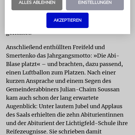
ALLES ABLEHNEN
EINSTELLUNGEN
verrückte Familie mit einem Jungen und
lauter Mädchen«. »Jeder Tag mit euch war
AKZEPTIEREN
besonders«, sagte sie, an die Mitschüler
gerichtet.
Anschließend enthüllten Freifeld und
Smertenko das Jahrgangsmotto: »Die Abi-
Blase platzt« – und brachten, dazu passend,
einen Luftballon zum Platzen. Nach einer
kurzen Ansprache und einem Segen des
Gemeinderabbiners Julian-Chaim Soussan
kam auch schon der lang erwartete
Augenblick: Unter lautem Jubel und Applaus
des Saals erhielten die zehn Abiturientinnen
und der Abiturient der Lichtigfeld-Schule ihre
Reifezeugnisse. Sie schrieben damit