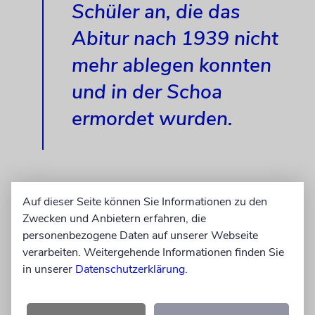
Schüler an, die das
Abitur nach 1939 nicht
mehr ablegen konnten
und in der Schoa
ermordet wurden.
Für den Abiturjahrgang ergriffen die
Auf dieser Seite können Sie Informationen zu den
Klassensprecherinnen Miriam Freifeld und
Zwecken und Anbietern erfahren, die
Jessica Smertenko das Wort. Sie dankten
personenbezogene Daten auf unserer Webseite
verarbeiten. Weitergehende Informationen finden Sie
jedem einzelnen Lehrer, während ihre
in unserer
Datenschutzerklärung
.
Mitschüler Blumen und Buchgeschenke
überreichten. Freifeld und Smertenko
bezeichneten ihren Jahrgang als »eine