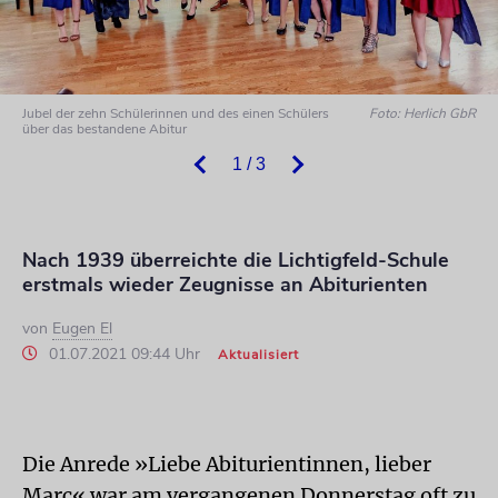
Jubel der zehn Schülerinnen und des einen Schülers
Foto: Herlich GbR
über das bestandene Abitur
1 / 3
Nach 1939 überreichte die Lichtigfeld-Schule
erstmals wieder Zeugnisse an Abiturienten
von
Eugen El
01.07.2021 09:44 Uhr
Aktualisiert
Die Anrede »Liebe Abiturientinnen, lieber
Marc« war am vergangenen Donnerstag oft zu