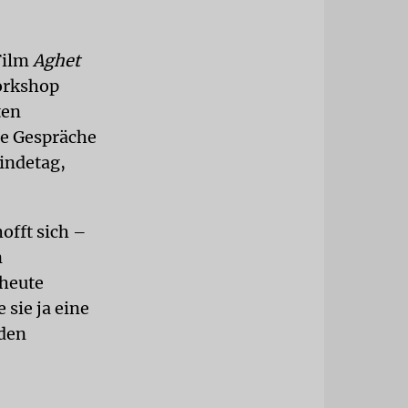
Film
Aghet
orkshop
ten
de Gespräche
indetag,
offt sich –
n
 heute
sie ja eine
 den