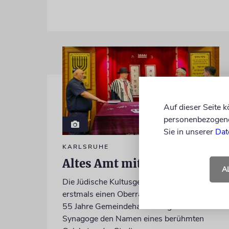
Auf dieser Seite 
personenbezogene 
Sie in unserer
Dat
KARLSRUHE
Altes Amt mit Zukunft
A
Die Jüdische Kultusgemeinde ernannte
erstmals einen Oberrabbiner, erinnerte an
55 Jahre Gemeindehaus und gab ihrer
Synagoge den Namen eines berühmten