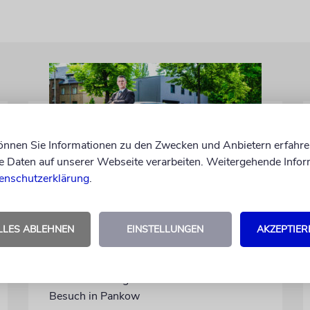
können Sie Informationen zu den Zwecken und Anbietern erfahre
Daten auf unserer Webseite verarbeiten. Weitergehende Infor
enschutzerklärung
.
PORTRÄT
Stil auf Rädern
LLES ABLEHNEN
EINSTELLUNGEN
AKZEPTIER
Der Swing-Musiker Andrej Hermlin
sammelt Oldtimer – und fährt sie, statt sie
nur in der Garage zu bewundern. Ein
Besuch in Pankow