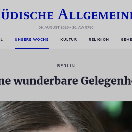
09. AUGUST 2026
– 26. AW 5786
EL
UNSERE WOCHE
KULTUR
RELIGION
GEME
BERLIN
ne wunderbare Gelegenh