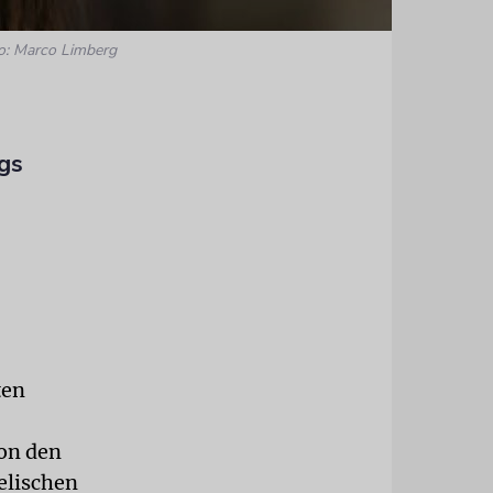
o: Marco Limberg
gs
ten
on den
elischen