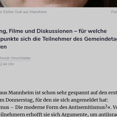
bei: Esther Graf aus Mannheim
Fot
ng, Filme und Diskussionen – für welche
unkte sich die Teilnehmer des Gemeindeta
ren
hmidt-Hirschfelder
2:44 Uhr
 aus Mannheim ist schon sehr gespannt auf den ers
 Donnerstag, für den sie sich angemeldet hat:
smus – Die moderne Form des Antisemitismus?«. V
ilnehmern erhofft sie sich Argumente, um antiisra