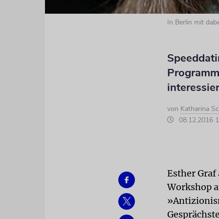
In Berlin mit da
Speeddati
Programmp
interessie
von
Katharina Sc
08.12.2016 1
Esther Graf
Workshop am
»Antizioni
Gesprächste