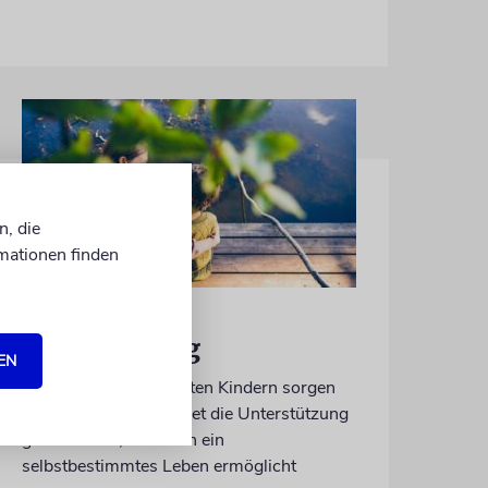
n, die
mationen finden
REFORM
Hilfe im Alltag
EN
Familien mit behinderten Kindern sorgen
sich, dass ausgerechnet die Unterstützung
gekürzt wird, die ihnen ein
selbstbestimmtes Leben ermöglicht