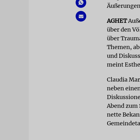
Äußerungen 
AGHET
Auße
über den V
über Trauma
Themen, abe
und Diskuss
meint Esthe
Claudia Mar
neben einem
Diskussione
Abend zum S
nette Bekan
Gemeindeta