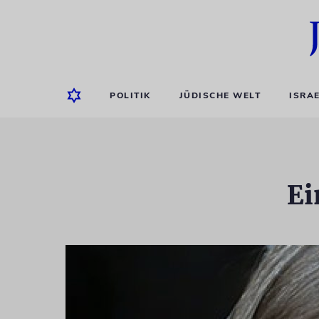
POLITIK
JÜDISCHE WELT
ISRA
Ei