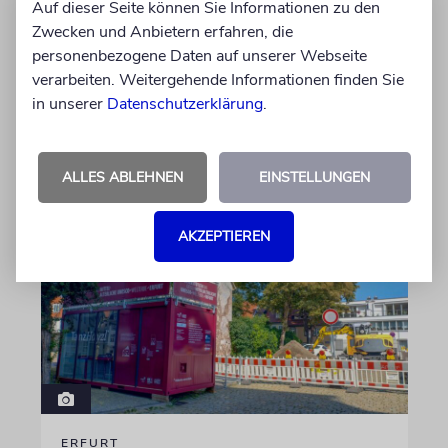
Auf dieser Seite können Sie Informationen zu den
Familien mit behinderten Kindern sorgen sich,
Zwecken und Anbietern erfahren, die
dass ausgerechnet die Unterstützung gekürzt
personenbezogene Daten auf unserer Webseite
wird, die ihnen ein selbstbestimmtes Leben
verarbeiten. Weitergehende Informationen finden Sie
ermöglicht
in unserer
Datenschutzerklärung
.
von Christine Schmitt
05.08.2026
ALLES ABLEHNEN
EINSTELLUNGEN
AKZEPTIEREN
ERFURT