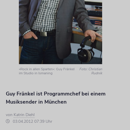
»Rock in allen Sparten«: Guy Fränkel
Foto: Christian
im Studio in Ismaning
Rudnik
Guy Fränkel ist Programmchef bei einem
Musiksender in München
von
Katrin Diehl
03.04.2012 07:39 Uhr