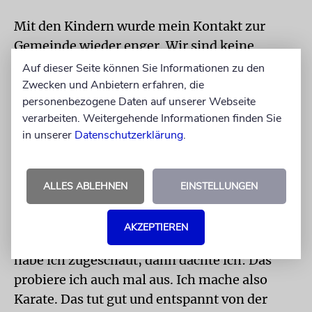
Mit den Kindern wurde mein Kontakt zur
Gemeinde wieder enger. Wir sind keine
Dreitagejuden. Meine Frau und ich leben
Auf dieser Seite können Sie Informationen zu den
traditionell das orthodoxe Judentum. Bei uns
Zwecken und Anbietern erfahren, die
personenbezogene Daten auf unserer Webseite
gibt es ausschließlich koscheres Fleisch. Was
verarbeiten. Weitergehende Informationen finden Sie
ich besonders gern esse? Darauf gibt es für
in unserer
Datenschutzerklärung
.
einen schlauen jüdischen Mann nur eine
Antwort: »Alles, was meine Frau kocht, dicht
gefolgt von dem, was meine Mutter kocht.« In
ALLES ABLEHNEN
EINSTELLUNGEN
unserer Küche wird aber nicht nur gut
gekocht, man hat auch einen wunderbaren
AKZEPTIEREN
Blick auf ein Karatestudio. Ein paar Monate
habe ich zugeschaut, dann dachte ich: Das
probiere ich auch mal aus. Ich mache also
Karate. Das tut gut und entspannt von der