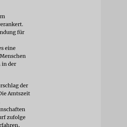
em
verankert.
ündung für
es eine
e Menschen
 in der
orschlag der
Die Amtszeit
n
inschaften
rf zufolge
rfahren,