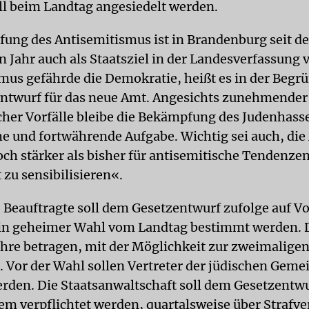
ell beim Landtag angesiedelt werden.
ung des Antisemitismus ist in Brandenburg seit d
 Jahr auch als Staatsziel in der Landesverfassung 
mus gefährde die Demokratie, heißt es in der Begr
ntwurf für das neue Amt. Angesichts zunehmender
cher Vorfälle bleibe die Bekämpfung des Judenhass
he und fortwährende Aufgabe. Wichtig sei auch, di
ch stärker als bisher für antisemitische Tendenzen
 zu sensibilisieren«.
e Beauftragte soll dem Gesetzentwurf zufolge auf V
in geheimer Wahl vom Landtag bestimmt werden. 
Jahre betragen, mit der Möglichkeit zur zweimalige
 Vor der Wahl sollen Vertreter der jüdischen Geme
rden. Die Staatsanwaltschaft soll dem Gesetzentwu
em verpflichtet werden, quartalsweise über Strafve