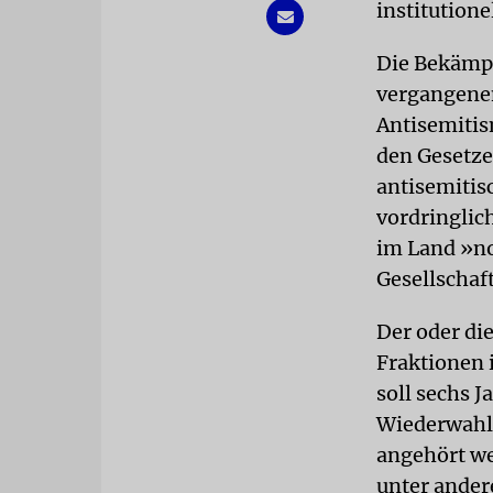
institution
Die Bekämpf
vergangenen
Antisemitis
den Gesetze
antisemitis
vordringlic
im Land »no
Gesellschaft
Der oder di
Fraktionen 
soll sechs 
Wiederwahl.
angehört we
unter ander