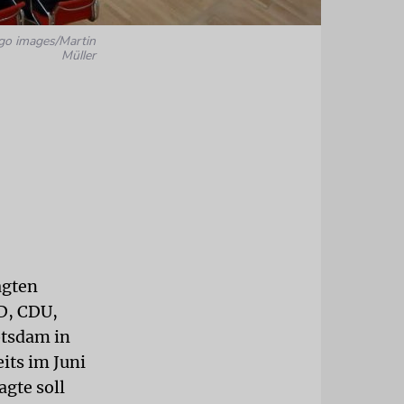
go images/Martin
Müller
agten
D, CDU,
otsdam in
its im Juni
gte soll