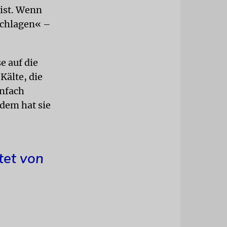
bist. Wenn
schlagen« –
e auf die
Kälte, die
infach
tdem hat sie
tet von