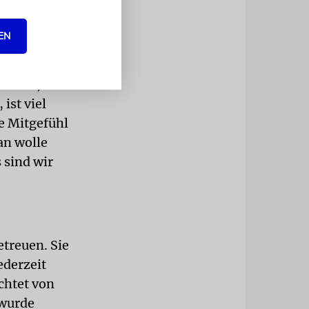
 der Hamas
EN
iseln
richte,
ist viel
ie Mitgefühl
an wolle
 sind wir
etreuen. Sie
ederzeit
chtet von
 wurde