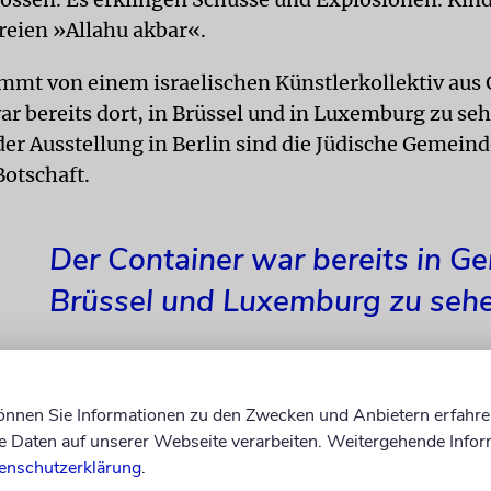
eien »Allahu akbar«.
ammt von einem israelischen Künstlerkollektiv aus 
ar bereits dort, in Brüssel und in Luxemburg zu se
der Ausstellung in Berlin sind die Jüdische Gemeind
Botschaft.
Der Container war bereits in Ge
Brüssel und Luxemburg zu sehe
können Sie Informationen zu den Zwecken und Anbietern erfahre
die Verantwortung und die Pflicht, an das Schicksal
Daten auf unserer Webseite verarbeiten. Weitergehende Infor
, teilt Anan Zen, Leiter der Pressestelle der israel
enschutzerklärung
.
der Jüdischen Allgemeinen mit. Je mehr Zeit vergehe