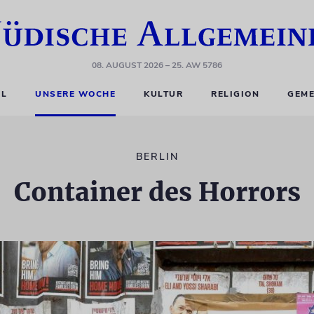
08. AUGUST 2026
– 25. AW 5786
EL
UNSERE WOCHE
KULTUR
RELIGION
GEME
BERLIN
Container des Horrors