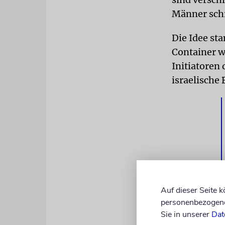
Männer schr
Die Idee st
Container w
Initiatoren 
israelische 
Auf dieser Seite 
»Wir haben 
personenbezogene 
zu erinnern«
Sie in unserer
Dat
Botschaft, 