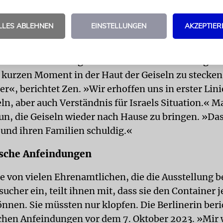
 in Vergessenheit, dass der Krieg mit dem Angriff
at.
LLES ABLEHNEN
EINSTELLUNGEN
AKZEPTIER
ung soll einen Eindruck von den Qualen, die die Ge
 vermitteln. Zwar gebe es Fernseh- und Zeitungsbe
 kurzen Moment in der Haut der Geiseln zu stecken, 
r«, berichtet Zen. »Wir erhoffen uns in erster Lin
eln, aber auch Verständnis für Israels Situation.« M
tun, die Geiseln wieder nach Hause zu bringen. »Das
 und ihren Familien schuldig.«
ische Anfeindungen
ine von vielen Ehrenamtlichen, die die Ausstellung b
sucher ein, teilt ihnen mit, dass sie den Container j
önnen. Sie müssten nur klopfen. Die Berlinerin beri
chen Anfeindungen vor dem 7. Oktober 2023. »Mir