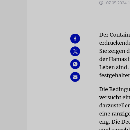
07.05.2024 1
Der Containe
erdrückende
Sie zeigen d
der Hamas b
Leben sind,
festgehalte
Die Bedingu
versucht ei
darzustellen
eine ranzige
eng. Die De
sind versch