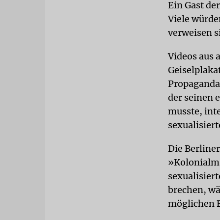
Ein Gast der
Viele würde
verweisen si
Videos aus a
Geiselplaka
Propaganda, 
der seinen 
musste, int
sexualisier
Die Berline
»Kolonialm
sexualisier
brechen, wä
möglichen F