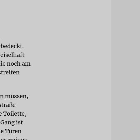
n
 bedeckt.
Geiselhaft
die noch am
treifen
en müssen,
straße
 Toilette,
 Gang ist
ie Türen
der weinen,