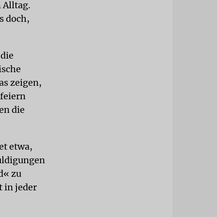
 Alltag.
s doch,
 die
ische
as zeigen,
feiern
en die
et etwa,
uldigungen
d« zu
 in jeder