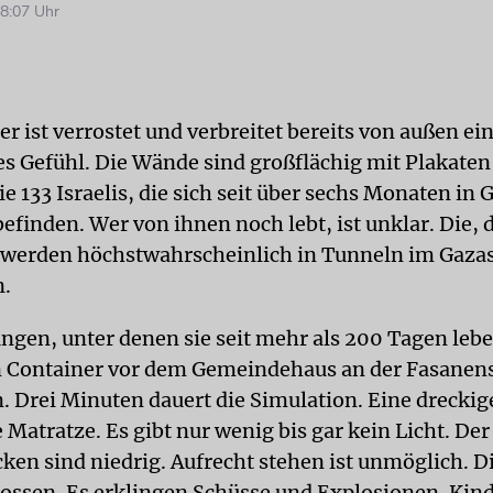
8:07 Uhr
r ist verrostet und verbreitet bereits von außen ei
s Gefühl. Die Wände sind großflächig mit Plakaten
ie 133 Israelis, die sich seit über sechs Monaten in 
efinden. Wer von ihnen noch lebt, ist unklar. Die, 
 werden höchstwahrscheinlich in Tunneln im Gazas
n.
ngen, unter denen sie seit mehr als 200 Tagen leb
n Container vor dem Gemeindehaus an der Fasanen
. Drei Minuten dauert die Simulation. Eine dreckige
 Matratze. Es gibt nur wenig bis gar kein Licht. Der
cken sind niedrig. Aufrecht stehen ist unmöglich. D
lossen. Es erklingen Schüsse und Explosionen. Kin