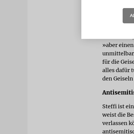
mehr gerate
begonnen h
A
Die Ausstell
durchleben,
»aber einen
unmittelbare
für die Geis
alles dafür 
den Geiseln
Antisemit
Steffi ist e
weist die Be
verlassen k
antisemitis