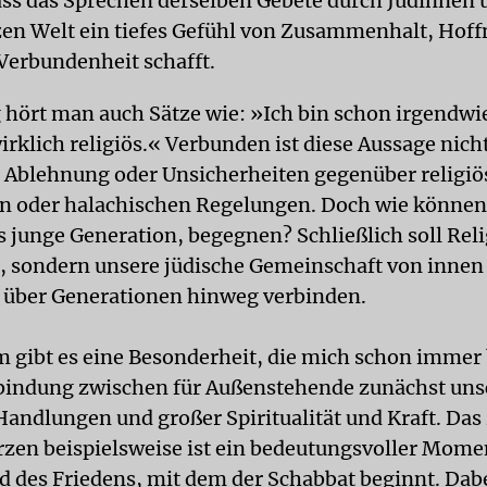
ss das Sprechen derselben Gebete durch Jüdinnen 
zen Welt ein tiefes Gefühl von Zusammenhalt, Hof
 Verbundenheit schafft.
 hört man auch Sätze wie: »Ich bin schon irgendwie
irklich religiös.« Verbunden ist diese Aussage nich
 Ablehnung oder Unsicherheiten gegenüber religiö
en oder halachischen Regelungen. Doch wie können
s junge Generation, begegnen? Schließlich soll Rel
, sondern unsere jüdische Gemeinschaft von innen
 über Generationen hinweg verbinden.
 gibt es eine Besonderheit, die mich schon immer 
rbindung zwischen für Außenstehende zunächst un
andlungen und großer Spiritualität und Kraft. Das
zen beispielsweise ist ein bedeutungsvoller Mome
 des Friedens, mit dem der Schabbat beginnt. Dab