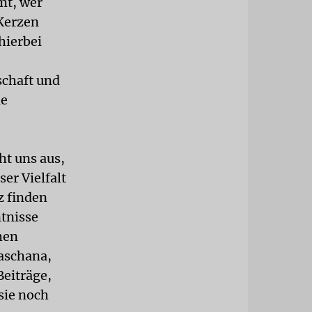
mt, wer
 Kerzen
hierbei
e
schaft und
ie
ht uns aus,
ser Vielfalt
z finden
tnisse
hen
Haschana,
Beiträge,
sie noch