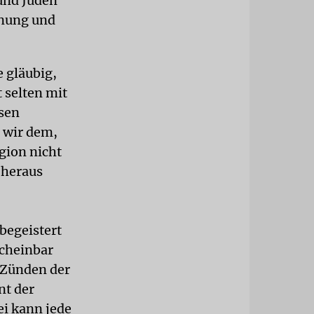
und Juden
fnung und
 gläubig,
t selten mit
sen
 wir dem,
igion nicht
 heraus
begeistert
scheinbar
 Zünden der
nt der
ei kann jede