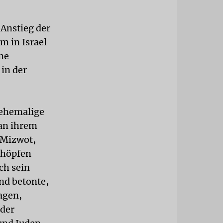
 Anstieg der
m in Israel
me
in der
 ehemalige
 an ihrem
 Mizwot,
chöpfen
ch sein
nd betonte,
agen,
 der