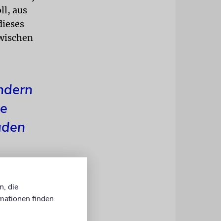
ll, aus
dieses
zwischen
ondern
ie
uden
n, die
mationen finden
je mehr
nem