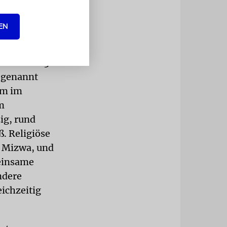
auch zu
.
EN
ereitung für
eine der 613
, genannt
im im
m
ig, rund
ß. Religiöse
r Mizwa, und
meinsame
ndere
eichzeitig