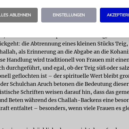
und spirituellen Licht bei. So wird ein einfacher Br
igen Zeichen weltweiter jüdischer Verbundenheit
LLES ABLEHNEN
EINSTELLUNGEN
AKZEPTIER
cken von Challah ist nicht nur eine praktische Vorb
, sondern eine tiefe spirituelle Handlung, die auf 
ckgeht: die Abtrennung eines kleinen Stücks Teig
hallah, als Erinnerung an die Abgabe an die Kohan
se Handlung wird traditionell von Frauen mit eine
h durchgeführt, und egal, ob der Teig süß oder salz
onell geflochten ist – der spirituelle Wert bleibt gro
 der Schulchan Aruch betonen die Bedeutung diese
istische Schriften weisen darauf hin, dass das ge
nd Beten während des Challah-Backens eine beso
Kraft entfaltet – besonders, wenn viele Frauen es gl