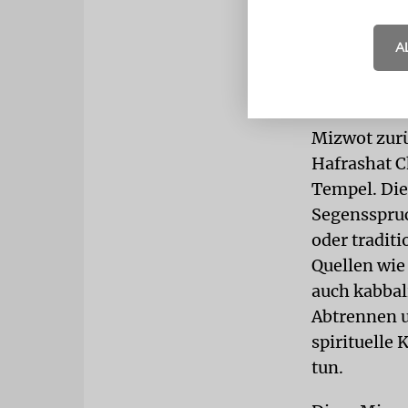
kollektiven 
einem mächt
A
Auch das Ba
den Schabbat
Mizwot zurü
Hafrashat C
Tempel. Die
Segensspruc
oder traditi
Quellen wie
auch kabbal
Abtrennen u
spirituelle 
tun.