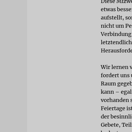
Diese Mizwo
etwas besse
aufstellt, 
nicht um Pe
Verbindung 
letztendlich
Herausforde
Wir lernen 
fordert uns 
Raum gegebe
kann – egal
vorhanden s
Feiertage i
der besinnl
Gebete, Tei