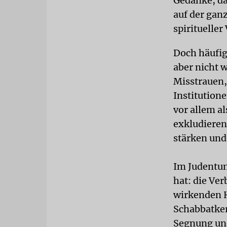
Gedanke, da
auf der gan
spiritueller
Doch häufig
aber nicht w
Misstrauen,
Institution
vor allem al
exkludieren
stärken und
Im Judentum
hat: die Ve
wirkenden H
Schabbatker
Segnung und