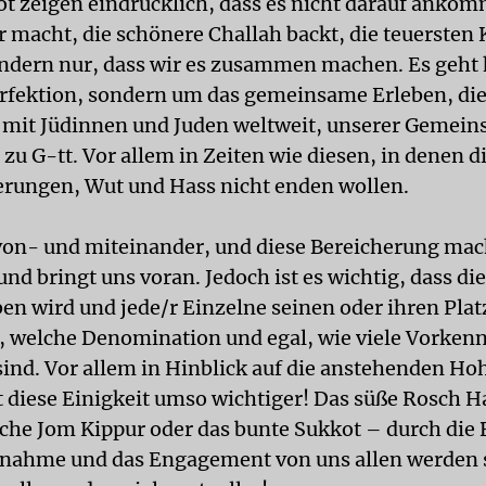
t zeigen eindrücklich, dass es nicht darauf ankom
r macht, die schönere Challah backt, die teuersten
sondern nur, dass wir es zusammen machen. Es geht 
rfektion, sondern um das gemeinsame Erleben, di
mit Jüdinnen und Juden weltweit, unserer Gemein
 zu G-tt. Vor allem in Zeiten wie diesen, in denen d
rungen, Wut und Hass nicht enden wollen.
von- und miteinander, und diese Bereicherung mac
und bringt uns voran. Jedoch ist es wichtig, dass die
n wird und jede/r Einzelne seinen oder ihren Plat
, welche Denomination und egal, wie viele Vorkenn
ind. Vor allem in Hinblick auf die anstehenden Ho
st diese Einigkeit umso wichtiger! Das süße Rosch 
iche Jom Kippur oder das bunte Sukkot – durch die 
lnahme und das Engagement von uns allen werden 