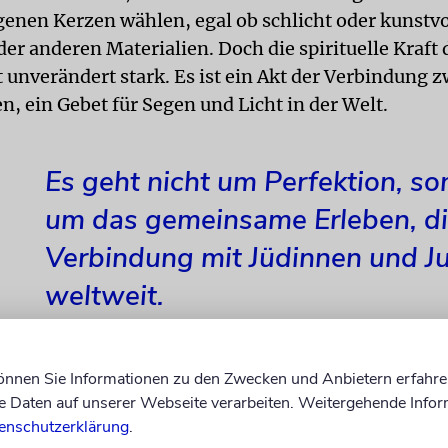
genen Kerzen wählen, egal ob schlicht oder kunstvo
er anderen Materialien. Doch die spirituelle Kraft 
t unverändert stark. Es ist ein Akt der Verbindung 
, ein Gebet für Segen und Licht in der Welt.
Es geht nicht um Perfektion, s
um das gemeinsame Erleben, d
Verbindung mit Jüdinnen und J
weltweit.
können Sie Informationen zu den Zwecken und Anbietern erfahre
Daten auf unserer Webseite verarbeiten. Weitergehende Infor
giösen Schriften betonen, dass diese Kraft wächst, 
enschutzerklärung
.
 daran beteiligen – jede einzelne Kerze trägt zu ei