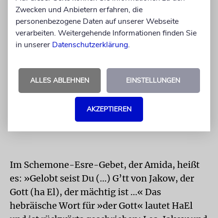
Zwecken und Anbietern erfahren, die
Wir können durch
personenbezogene Daten auf unserer Webseite
verarbeiten. Weitergehende Informationen finden Sie
unsere Entscheidungen
in unserer
Datenschutzerklärung
.
und Gebete den Lauf
der Geschichte
ALLES ABLEHNEN
EINSTELLUNGEN
verändern.
AKZEPTIEREN
Im Schemone-Esre-Gebet, der Amida, heißt
es: »Gelobt seist Du (…) G’tt von Jakow, der
Gott (ha El), der mächtig ist …« Das
hebräische Wort für »der Gott« lautet HaEl