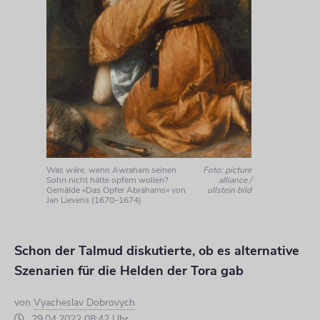
Was wäre, wenn Awraham seinen
Foto: picture
Sohn nicht hätte opfern wollen?
alliance /
Gemälde »Das Opfer Abrahams« von
ullstein bild
Jan Lievens (1670–1674)
Schon der Talmud diskutierte, ob es alternative
Szenarien für die Helden der Tora gab
von
Vyacheslav Dobrovych
29.04.2022 08:42 Uhr