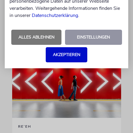
personenbezogene Daten auf unserer Webseite
Durst
verarbeiten. Weitergehende Informationen finden Sie
Was unsere Weisen über die
in unserer
Datenschutzerklärung
.
lebensspendende Kraft des Wassers lehren
ALLES ABLEHNEN
EINSTELLUNGEN
von Rabbinerin Yael Deusel
07.08.2026
AKZEPTIEREN
RE’EH