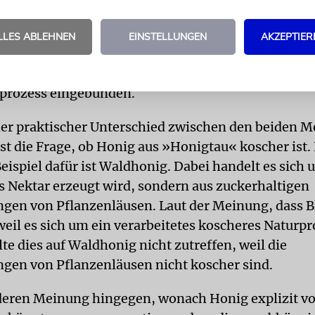
liche Regel fällt. Im Gegensatz zu Milch und Eiern 
ren Tieren handelt es sich bei Honig nicht um ein
LLES ABLEHNEN
EINSTELLUNGEN
AKZEPTIER
t, sondern um ein koscheres Naturprodukt, das vo
glich aufgenommen und verarbeitet wird. Es ist abe
prozess eingebunden.
er praktischer Unterschied zwischen den beiden 
st die Frage, ob Honig aus »Honigtau« koscher ist.
eispiel dafür ist Waldhonig. Dabei handelt es sich
us Nektar erzeugt wird, sondern aus zuckerhaltigen
gen von Pflanzenläusen. Laut der Meinung, dass 
 weil es sich um ein verarbeitetes koscheres Naturp
lte dies auf Waldhonig nicht zutreffen, weil die
gen von Pflanzenläusen nicht koscher sind.
deren Meinung hingegen, wonach Honig explizit vo