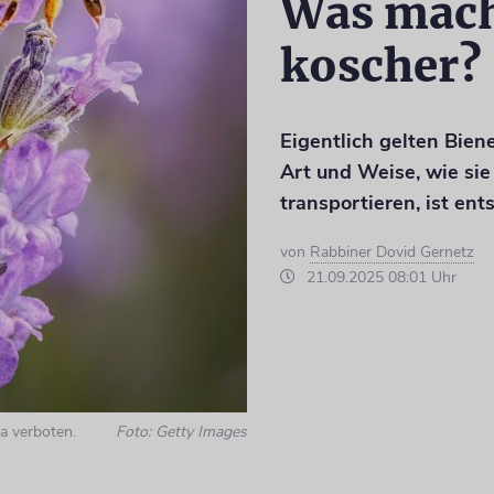
Was mach
koscher?
Eigentlich gelten Bien
Art und Weise, wie si
transportieren, ist en
von
Rabbiner Dovid Gernetz
21.09.2025 08:01 Uhr
ra verboten.
Foto: Getty Images