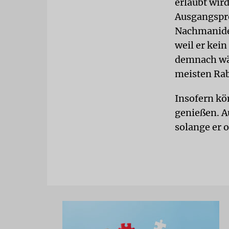
erlaubt wir
Ausgangspro
Nachmanides
weil er kei
demnach wär
meisten Rab
Insofern kö
genießen. A
solange er o