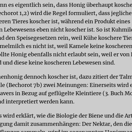
nn es eigentlich sein, dass Honig überhaupt koscher
chorot 1,2) wird die Regel formuliert, dass jeglich
eren Tieres koscher ist, während ein Produkt eines
 Lebewesens eben nicht koscher ist. So ist Kuhmil
d den Speisegesetzen rein, weil Kühe koschere Tier
elmilch es nicht ist, weil Kamele keine koscheren 
lte Honig ebenfalls nicht erlaubt sein, weil er von
d und diese keine koscheren Lebewesen sind.
nhonig dennoch koscher ist, dazu zitiert der Tal
lle (Bechorot 7b) zwei Meinungen: Einerseits wird e
avers in Bezug auf geflügelte Kleintiere (3. Buch Mo
d interpretiert werden kann.
 wird erklärt, wie die Biologie der Biene und die Art
gung damit zusammenhängen: Der Nektar, den die