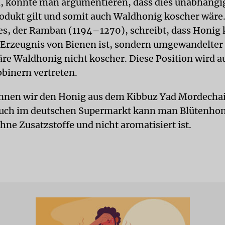
d, könnte man argumentieren, dass dies unabhäng
dukt gilt und somit auch Waldhonig koscher wäre
, der Ramban (1194–1270), schreibt, dass Honig k
n Erzeugnis von Bienen ist, sondern umgewandelter
e Waldhonig nicht koscher. Diese Position wird a
binern vertreten.
nnen wir den Honig aus dem Kibbuz Yad Mordechai
uch im deutschen Supermarkt kann man Blütenhon
hne Zusatzstoffe und nicht aromatisiert ist.