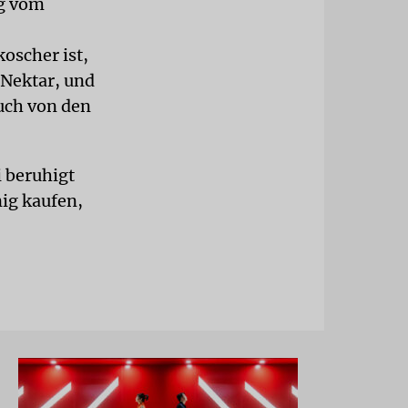
ig vom
.
oscher ist,
 Nektar, und
uch von den
 beruhigt
ig kaufen,