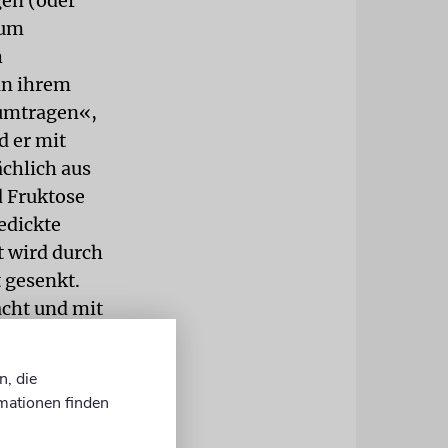
en (oder
zum
h
in ihrem
umtragen«,
d er mit
chlich aus
d Fruktose
edickte
t wird durch
 gesenkt.
acht und mit
ar und
emals in
n, die
mationen finden
 und nicht