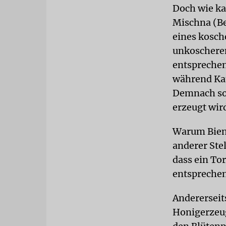
Doch wie ka
Mischna (Be
eines kosch
unkoscheren
entsprechen
während Kam
Demnach sol
erzeugt wir
Warum Biene
anderer Ste
dass ein Tor
entsprechen
Andererseits
Honigerzeu