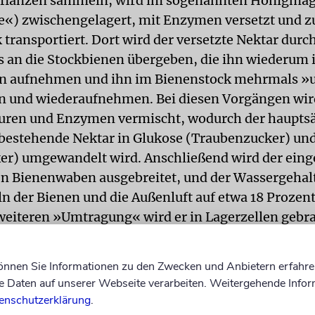
pflanzen sammeln, wird im sogenannten Honigmag
«) zwischengelagert, mit Enzymen versetzt und 
 transportiert. Dort wird der versetzte Nektar durc
s an die Stockbienen übergeben, die ihn wiederum 
 aufnehmen und ihn im Bienenstock mehrmals »
n und wiederaufnehmen. Bei diesen Vorgängen wir
uren und Enzymen vermischt, wodurch der hauptsä
bestehende Nektar in Glukose (Traubenzucker) un
er) umgewandelt wird. Anschließend wird der eing
en Bienenwaben ausgebreitet, und der Wassergehal
ln der Bienen und die Außenluft auf etwa 18 Prozent
weiteren »Umtragung« wird er in Lagerzellen gebr
schicht bedeckt (Verdeckeln). Somit wird der Nekt
Honig stets im Honigmagen gelagert und gelangt ni
können Sie Informationen zu den Zwecken und Anbietern erfahre
gen« Magen der Biene.
Daten auf unserer Webseite verarbeiten. Weitergehende Infor
enschutzerklärung
.
ut Talmud genau der Grund, warum Honig koscher ist