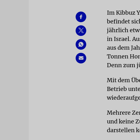
Im Kibbuz Y
befindet si
jährlich et
in Israel. 
aus dem Jah
Tonnen Honi
Denn zum jü
Mit dem Übe
Betrieb unt
wiederaufge
Mehrere Zer
und keine Z
darstellen 