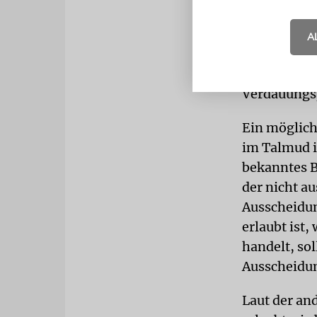
unter die üb
nichtkosche
A
Bienensekre
Bienen ledi
Verdauungs
Ein möglich
im Talmud i
bekanntes B
der nicht a
Ausscheidun
erlaubt ist,
handelt, sol
Ausscheidun
Laut der an