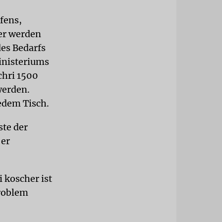
fens,
ier werden
des Bedarfs
ministeriums
chri 1500
werden.
edem Tisch.
ste der
 er
 koscher ist
Problem