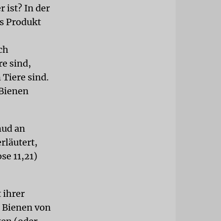
 ist? In der
es Produkt
ch
e sind,
Tiere sind.
 Bienen
mud an
rläutert,
se 11,21)
 ihrer
 Bienen von