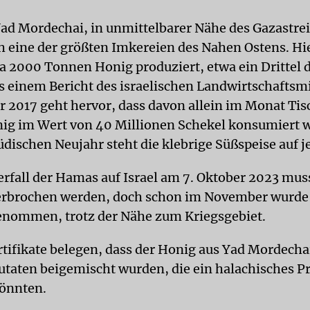
ad Mordechai, in unmittelbarer Nähe des Gazastrei
ch eine der größten Imkereien des Nahen Ostens. H
wa 2000 Tonnen Honig produziert, etwa ein Drittel 
Aus einem Bericht des israelischen Landwirtschafts
r 2017 geht hervor, dass davon allein im Monat Tis
g im Wert von 40 Millionen Schekel konsumiert 
dischen Neujahr steht die klebrige Süßspeise auf j
rfall der Hamas auf Israel am 7. Oktober 2023 mus
erbrochen werden, doch schon im November wurde
nommen, trotz der Nähe zum Kriegsgebiet.
tifikate belegen, dass der Honig aus Yad Mordechai
utaten beigemischt wurden, die ein halachisches 
könnten.