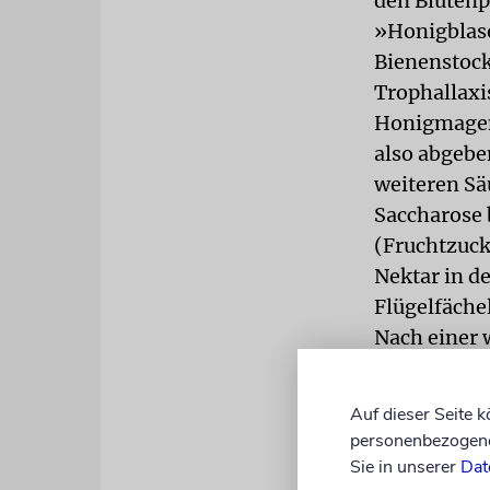
den Blüten
»Honigblase
Bienenstock
Trophallaxi
Honigmagen
also abgebe
weiteren Sä
Saccharose 
(Fruchtzuck
Nektar in d
Flügelfäche
Nach einer 
einer Wachs
später der 
Auf dieser Seite 
den »richti
personenbezogene 
Sie in unserer
Dat
Dies ist la