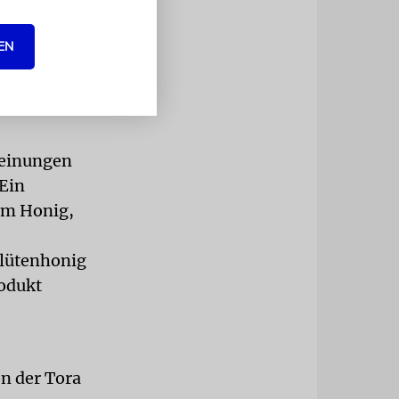
von
EN
n den
r nicht im
Meinungen
 Ein
 um Honig,
Blütenhonig
rodukt
n der Tora