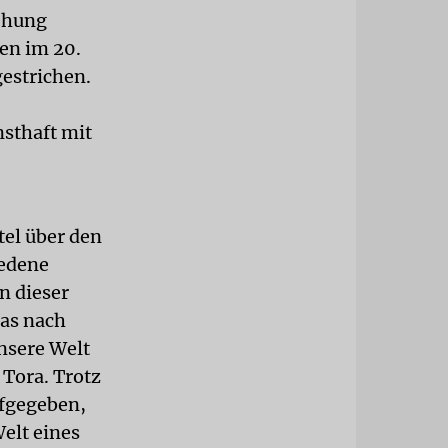
tehung
en im 20.
estrichen.
nsthaft mit
tel über den
iedene
n dieser
ias nach
unsere Welt
 Tora. Trotz
ufgegeben,
elt eines