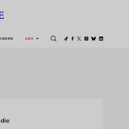
ABO
INDEN
 die