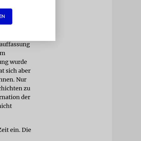
ochen.
chmanides
EN
l über die
nauffassung
im
ung wurde
t sich aber
önnen. Nur
chichten zu
rnation der
nicht
eit ein. Die