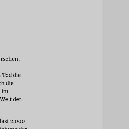
ersehen,
 Tod die
ch die
n im
 Welt der
fast 2.000