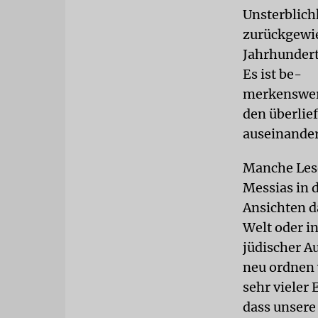
Unsterblich
zurückgewie
Jahrhundert
Es ist be-
merkenswert
den überlie
auseinander
Manche Lese
Messias in 
Ansichten d
Welt oder i
jüdischer Au
neu ordnen 
sehr vieler
dass unsere