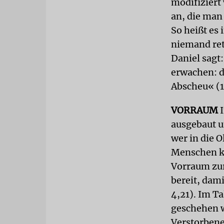
modifiziert 
an, die man
So heißt es 
niemand ret
Daniel sagt
erwachen: d
Abscheu« (1
VORRAUM
I
ausgebaut un
wer in die 
Menschen k
Vorraum zur
bereit, dam
4,21). Im Ta
geschehen w
Verstorbene