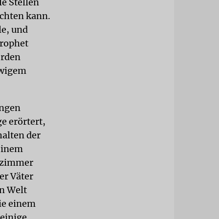
le Stellen
achten kann.
le, und
Prophet
erden
ewigem
ungen
e erörtert,
alten der
einem
orzimmer
er Väter
en Welt
die einem
 einige