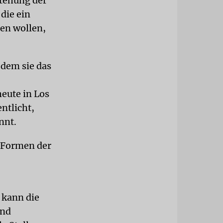
stehung der
 die ein
hen wollen,
 dem sie das
heute in Los
ntlicht,
nnt.
n Formen der
 kann die
und