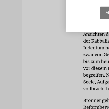
jüdische De
Bronner ref
A
und von Jos
DIBBUK
Bes
Ansichten d
der Kabbali
Judentum h
zwar von Ge
bis zum heu
vor diesem 
begreifen. 
Seele, Aufg
vollbracht h
Bronner geh
Reformbeweg