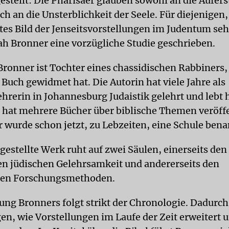
gestellt: Die Pharisäer glauben sowohl an die Aufer
ch an die Unsterblichkeit der Seele. Für diejenigen,
rtes Bild der Jenseitsvorstellungen im Judentum se
eah Bronner eine vorzügliche Studie geschrieben.
ronner ist Tochter eines chassidischen Rabbiners,
Buch gewidmet hat. Die Autorin hat viele Jahre als
hrerin in Johannesburg Judaistik gelehrt und lebt 
e hat mehrere Bücher über biblische Themen veröffe
r wurde schon jetzt, zu Lebzeiten, eine Schule bena
rgestellte Werk ruht auf zwei Säulen, einerseits de
len jüdischen Gelehrsamkeit und andererseits den
en Forschungsmethoden.
lung Bronners folgt strikt der Chronologie. Dadurch
gen, wie Vorstellungen im Laufe der Zeit erweitert 