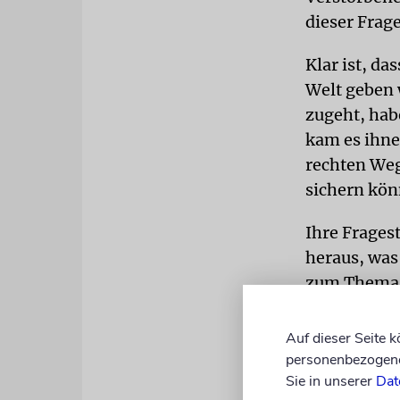
dieser Frage
Klar ist, da
Welt geben 
zugeht, hab
kam es ihne
rechten Weg
sichern kön
Ihre Fragest
heraus, was
zum Thema 
hat klargest
Materie gib
Auf dieser Seite 
Toten war au
personenbezogene 
Sie in unserer
Dat
dass nach d