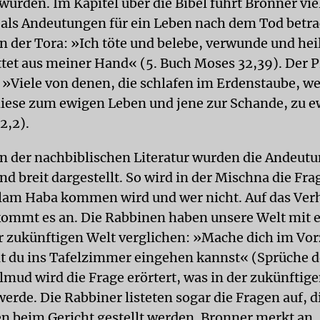
wurden. Im Kapitel über die Bibel führt Bronner vie
 als Andeutungen für ein Leben nach dem Tod betr
in der Tora: »Ich töte und belebe, verwunde und hei
tet aus meiner Hand« (5. Buch Moses 32,39). Der 
: »Viele von denen, die schlafen im Erdenstaube, w
iese zum ewigen Leben und jene zur Schande, zu 
2,2).
n der nachbiblischen Literatur wurden die Andeut
d breit dargestellt. So wird in der Mischna die Frag
Olam Haba kommen wird und wer nicht. Auf das Verh
ommt es an. Die Rabbinen haben unsere Welt mit 
 zukünftigen Welt verglichen: »Mache dich im V
it du ins Tafelzimmer eingehen kannst« (Sprüche d
lmud wird die Frage erörtert, was in der zukünftig
erde. Die Rabbiner listeten sogar die Fragen auf, 
n beim Gericht gestellt werden. Bronner merkt an,