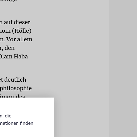
n auf dieser
nom (Hölle)
n. Vor allem
n, den
r Olam Haba
t deutlich
sphilosophie
aimonides
liche
stehung der
n, die
Ansicht,
mationen finden
ndere