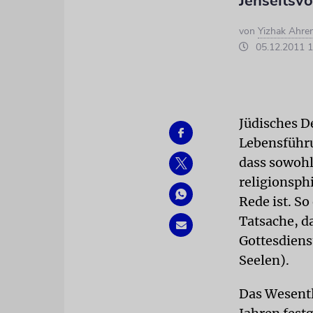
Jenseitsv
von
Yizhak Ahre
05.12.2011 1
Jüdisches D
Lebensführun
dass sowohl 
religionsph
Rede ist. S
Tatsache, da
Gottesdiens
Seelen).
Das Wesentl