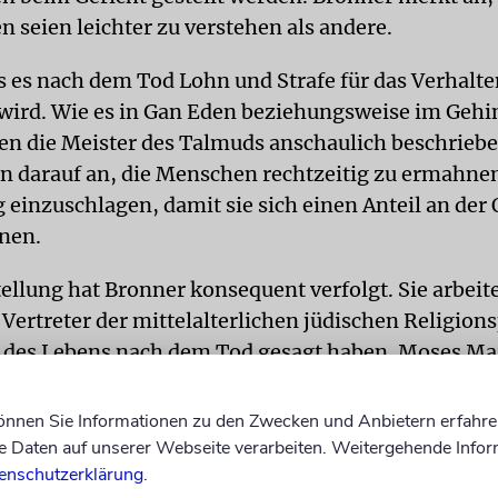
n seien leichter zu verstehen als andere.
ss es nach dem Tod Lohn und Strafe für das Verhalte
wird. Wie es in Gan Eden beziehungsweise im Gehi
en die Meister des Talmuds anschaulich beschriebe
n darauf an, die Menschen rechtzeitig zu ermahne
 einzuschlagen, damit sie sich einen Anteil an de
nen.
ellung hat Bronner konsequent verfolgt. Sie arbeite
 Vertreter der mittelalterlichen jüdischen Religion
des Lebens nach dem Tod gesagt haben. Moses M
ellt, dass es in der zukünftigen Welt keinerlei stoff
t: Nur die Seelen der Frommen sind dort. Die Aufer
können Sie Informationen zu den Zwecken und Anbietern erfahre
ch für ihn ein Glaubensartikel, aber er vertrat die 
Daten auf unserer Webseite verarbeiten. Weitergehende Infor
enschutzerklärung
.
er Auferstehung ein zweiter Tod erfolgen werde. A