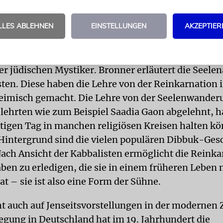
nker haben Maimonides in diesem Punkt widerspr
eriert ebenfalls ausführlich die Ansichten von Na
LLES ABLEHNEN
EINSTELLUNGEN
AKZEPTIER
eph Albo.
onders interessant sind die Ausführungen im Kapite
er jüdischen Mystiker. Bronner erläutert die Seele
sten. Diese haben die Lehre von der Reinkarnation 
eimisch gemacht. Die Lehre von der Seelenwander
lehrten wie zum Beispiel Saadia Gaon abgelehnt, ha
tigen Tag in manchen religiösen Kreisen halten k
Hintergrund sind die vielen populären Dibbuk-Ges
Nach Ansicht der Kabbalisten ermöglicht die Reinka
aben zu erledigen, die sie in einem früheren Leben 
at – sie ist also eine Form der Sühne.
t auch auf Jenseitsvorstellungen in der modernen Z
ung in Deutschland hat im 19. Jahrhundert die