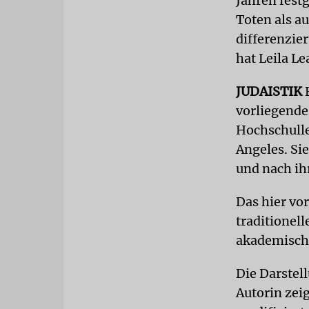
Jahren fest
Toten als au
differenzie
hat Leila L
JUDAISTIK
B
vorliegende 
Hochschulle
Angeles. Si
und nach ih
Das hier vo
traditionel
akademisch
Die Darstel
Autorin zei