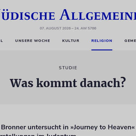
07. AUGUST 2026
– 24. AW 5786
EL
UNSERE WOCHE
KULTUR
RELIGION
GEME
STUDIE
Was kommt danach?
 Bronner untersucht in »Journey to Heaven«