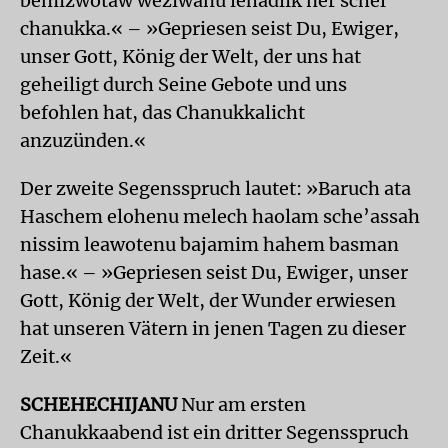
bemizwotaw weziwanu lehadlik ner schel
chanukka.« – »Gepriesen seist Du, Ewiger,
unser Gott, König der Welt, der uns hat
geheiligt durch Seine Gebote und uns
befohlen hat, das Chanukkalicht
anzuzünden.«
Der zweite Segensspruch lautet: »Baruch ata
Haschem elohenu melech haolam sche’assah
nissim leawotenu bajamim hahem basman
hase.« – »Gepriesen seist Du, Ewiger, unser
Gott, König der Welt, der Wunder erwiesen
hat unseren Vätern in jenen Tagen zu dieser
Zeit.«
SCHEHECHIJANU
Nur am ersten
Chanukkaabend ist ein dritter Segensspruch