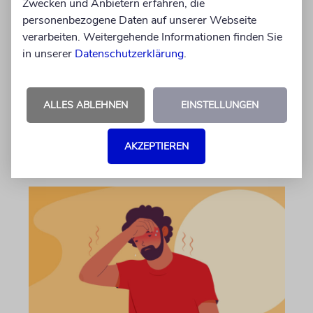
Zwecken und Anbietern erfahren, die
personenbezogene Daten auf unserer Webseite
Ein talmudisches Prinzip besagt, dass sich
verarbeiten. Weitergehende Informationen finden Sie
fromme Juden auch an das Gesetz ihres
in unserer
Datenschutzerklärung
.
Landes halten müssen. Doch was geschieht,
wenn dies mit den Pflichten der Religion
kollidiert?
ALLES ABLEHNEN
EINSTELLUNGEN
von Rabbiner Daniel Fabian
07.08.2026
AKZEPTIEREN