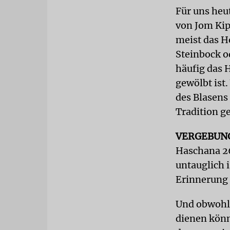
Für uns heu
von Jom Kip
meist das H
Steinbock o
häufig das 
gewölbt ist
des Blasens
Tradition g
VERGEBUN
Haschana 26
untauglich i
Erinnerung 
Und obwohl 
dienen könn