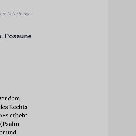
oto: Getty Images
n, Posaune
 vor dem
 des Rechts
 »Es erhebt
« (Psalm
rer und