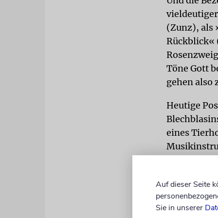
Und die Bez
vieldeutige
(Zunz), als
Rückblick« 
Rosenzweig)
Töne Gott b
gehen also 
Heutige Pos
Blechblasin
eines Tierh
Musikinstru
des Instrum
Blasinstrum
Auf dieser Seite 
als Signalg
personenbezogene 
oder bei Au
Sie in unserer
Dat