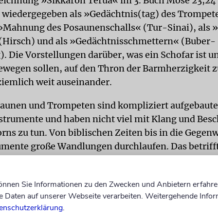
eichnung »Sikkaron Terua« im 3. Buch Mose 23,24
r wiedergegeben als »Gedächtnis(tag) des Trompet
 »Mahnung des Posaunenschalls« (Tur-Sinai), als 
(Hirsch) und als »Gedächtnisschmettern« (Buber-
. Die Vorstellungen darüber, was ein Schofar ist u
ewegen sollen, auf den Thron der Barmherzigkeit 
ziemlich weit auseinander.
aunen und Trompeten sind kompliziert aufgebaute
strumente und haben nicht viel mit Klang und Besc
orns zu tun. Von biblischen Zeiten bis in die Gegen
mente große Wandlungen durchlaufen. Das betrifft 
ents ebenso wie dessen Funktion. Früher wurde ja 
enten nicht allein Musik gemacht, sondern sie die
können Sie Informationen zu den Zwecken und Anbietern erfahre
eber und übermittelten Informationen bei der Jagd,
Daten auf unserer Webseite verarbeiten. Weitergehende Infor
sbruch eines Feuers.
enschutzerklärung
.