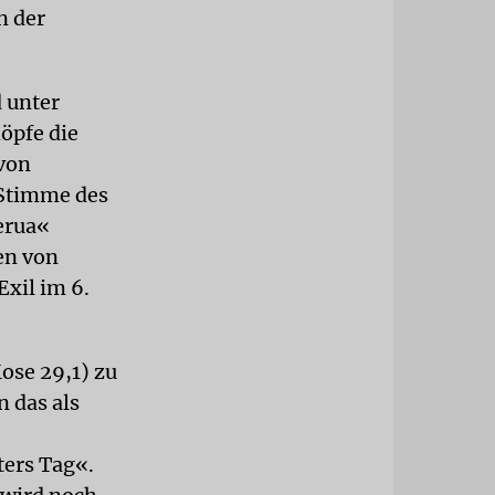
n der
 unter
öpfe die
von
 Stimme des
erua«
en von
Exil im 6.
ose 29,1) zu
 das als
ers Tag«.