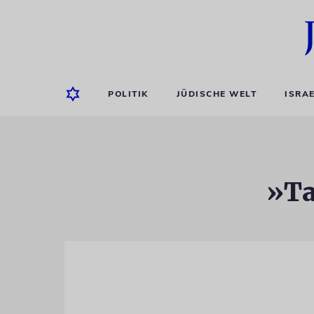
POLITIK
JÜDISCHE WELT
ISRA
»Ta