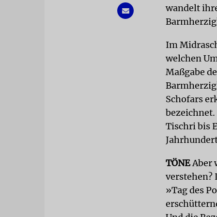
wandelt ihr
Barmherzigk
Im Midrasch
welchen Ums
Maßgabe des
Barmherzigk
Schofars er
bezeichnet.
Tischri bis 
Jahrhundert
TÖNE
Aber 
verstehen? 
»Tag des Po
erschütter