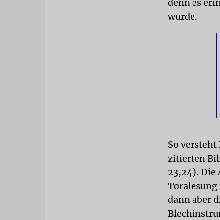
denn es erin
wurde.
So versteht
zitierten B
23,24). Die 
Toralesung
dann aber d
Blechinstru