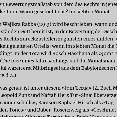
en Bewertungsmaßstab von dem des Rechts in jene
eit um. Wann geschieht das? Im siebten Monat.
 Wajikra Rabba (29,3) wird beschrieben, wann und
tänden Gott bereit ist, in der Bewertung der Gesch
 Rechts zurückzustellen zugunsten eines milden, 
eit geleiteten Urteils: wenn im siebten Monat die
klingt. In der Tora wird Rosch Haschana als »Jom T
 (Die Idee eines Jahresanfangs und die Monatsnam
Elul waren erst Mitbringsel aus dem Babylonischen 
 v.d.Z.)
was genau ist unter diesem »Jom Terua« (4. Buch M
Leopold Zunz und Naftali Herz Tur-Sinai übersetzen
saunenschalls«, Samson Raphael Hirsch als »Tag
nden Tones« und Buber-Rosenzweig als »Geschmett