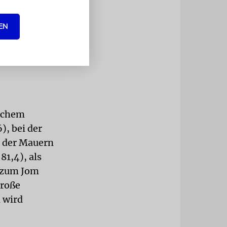
g der
EN
lichem
), bei der
z der Mauern
1,4), als
h zum Jom
Große
 wird