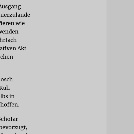
 Ausgang
hierzulande
ieren wie
rwenden
ehrfach
ativen Akt
schen
Rosch
 Kuh
lbs in
hoffen.
Schofar
bevorzugt,