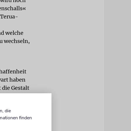
 wird noch
enschalls«
»Terua-
nd welche
zu wechseln,
haffenheit
wart haben
die Gestalt
auf
nten auch
n, die
 im Krieg
mationen finden