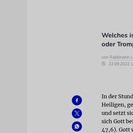
Welches i
oder Trom
von
Rabbinerin U
22.09.2022 1
In der Stun
Heiligen, ge
und setzt si
sich Gott b
47,6). Gott 