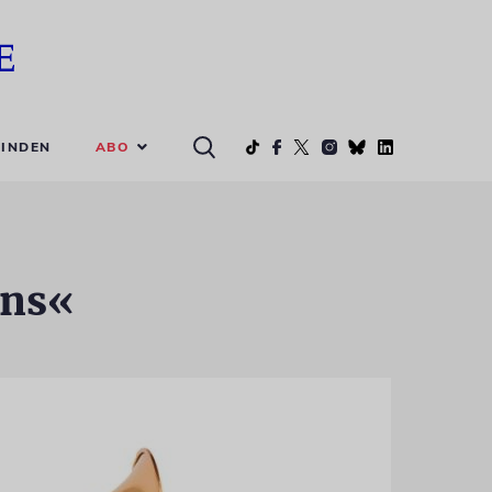
ABO
INDEN
ons«