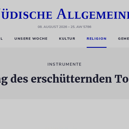
08. AUGUST 2026
– 25. AW 5786
EL
UNSERE WOCHE
KULTUR
RELIGION
GEME
INSTRUMENTE
g des erschütternden T