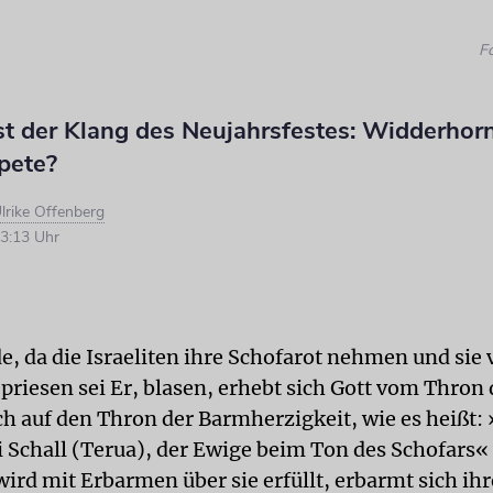
F
st der Klang des Neujahrsfestes: Widderhor
pete?
lrike Offenberg
3:13 Uhr
de, da die Israeliten ihre Schofarot nehmen und sie
priesen sei Er, blasen, erhebt sich Gott vom Thron
ch auf den Thron der Barmherzigkeit, wie es heißt:
ei Schall (Terua), der Ewige beim Ton des Schofars
wird mit Erbarmen über sie erfüllt, erbarmt sich ih