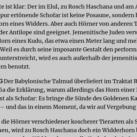
te ist klar: Der im Elul, zu Rosch Haschana und am
pur ertönende Schofar ist keine Posaune, sondern 
orn eines Widders. Aber auch Hörner von anderen T
der Antilope sind geeignet. Jemenitische Juden ve
Horn eines Kudu, das etwa einen Meter lang und m
. Weil es durch seine imposante Gestalt den perform
 unterstreicht, wird es auch außerhalb der jemeniti
ern benutzt.
G
Der Babylonische Talmud überliefert im Traktat 
a die Erklärung, warum allerdings das Horn einer
st als Schofar: Es bringe die Sünde des Goldenen Ka
– und das in einem Moment, da wir auf Vergebung 
die Hörner verschiedener koscherer Tierarten als 
en, wird zu Rosch Haschana doch ein Widderhorn 