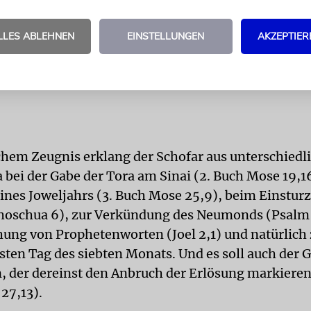
Nach biblischem Zeugnis erklan
LLES ABLEHNEN
EINSTELLUNGEN
AKZEPTIER
Schofar aus unterschiedlichem
Anlass.
chem Zeugnis erklang der Schofar aus unterschied
 bei der Gabe der Tora am Sinai (2. Buch Mose 19,16
ines Joweljahrs (3. Buch Mose 25,9), beim Einstur
ehoschua 6), zur Verkündung des Neumonds (Psalm 8
hung von Prophetenworten (Joel 2,1) und natürlic
sten Tag des siebten Monats. Und es soll auch der 
n, der dereinst den Anbruch der Erlösung markieren
27,13).