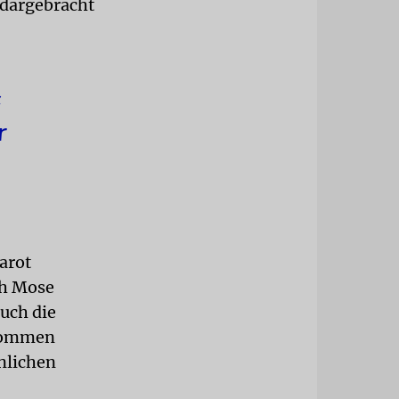
r dargebracht
«
r
arot
ch Mose
auch die
 kommen
nlichen