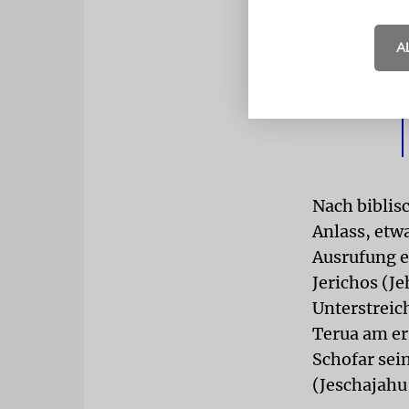
A
Nach biblis
Anlass, etwa
Ausrufung e
Jerichos (J
Unterstreic
Terua am er
Schofar sei
(Jeschajahu 