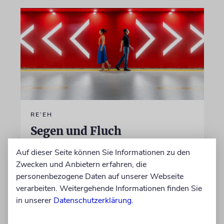
RE’EH
Segen und Fluch
Warum die Tora uns die Wahl lässt – aber
Auf dieser Seite können Sie Informationen zu den
dennoch zum Leben aufruft
Zwecken und Anbietern erfahren, die
personenbezogene Daten auf unserer Webseite
verarbeiten. Weitergehende Informationen finden Sie
von Jay Schlesinger
in unserer
Datenschutzerklärung
.
06.08.2026