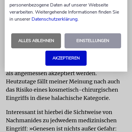
Grund, zu überlegen: Ist es erlaubt, das eigene
personenbezogene Daten auf unserer Webseite
Leben in Gefahr zu bringen, um psychischen
verarbeiten. Weitergehende Informationen finden Sie
Schmerz zu lindern?
in unserer
Datenschutzerklärung
.
Laut Rabbiner Brejsch ist jedoch sogar eine
Amputation erlaubt, um Schmerz zu
ALLES ABLEHNEN
EINSTELLUNGEN
verringern. Die Folgerung der meisten
Gelehrten lautet, dass man Risiken eingehen
AKZEPTIEREN
darf, die in der Gesellschaft im Allgemeinen
als angemessen akzeptiert werden.
Heutzutage fällt meiner Meinung nach auch
das Risiko eines kosmetisch-chirurgischen
Eingriffs in diese halachische Kategorie.
Interessant ist hierbei die Sichtweise von
Nachmanides zu jedwedem medizinischen
Eingriff: »Genesen ist nichts außer Gefahr: