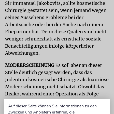
Sir Immanuel Jakobovits, sollte kosmetische
Chirurgie gestattet sein, wenn jemand wegen
seines Aussehens Probleme bei der
Arbeitssuche oder bei der Suche nach einem
Ehepartner hat. Denn diese Qualen sind nicht
weniger schmerzhaft als ernsthafte soziale
Benachteiligungen infolge körperlicher
Abweichungen.
MODEERSCHEINUNG
Es soll aber an dieser
Stelle deutlich gesagt werden, dass das
Judentum kosmetische Chirurgie als luxuriöse
Modeerscheinung nicht schätzt. Obwohl das
Risiko, während einer Operation als Folge
einer Narkose zu sterben, heutzutage immer
Auf dieser Seite können Sie Informationen zu den
geringer wird, war dieses früher ein wichtiger
Zwecken und Anbietern erfahren, die