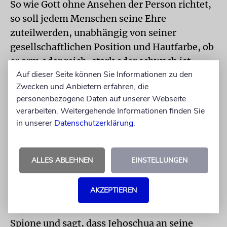
So wie Gott ohne Ansehen der Person richtet,
so soll jedem Menschen seine Ehre
zuteilwerden, unabhängig von seiner
gesellschaftlichen Position und Hautfarbe, ob
er arm oder reich, stark oder schwach ist.
Auf dieser Seite können Sie Informationen zu den
Denn wir sind alle Gottes Ebenbild.
Zwecken und Anbietern erfahren, die
personenbezogene Daten auf unserer Webseite
Der Autor ist Rabbiner der Israelitischen
verarbeiten. Weitergehende Informationen finden Sie
Kultusgemeinde Bamberg und Mitglied der
in unserer
Datenschutzerklärung
.
Allgemeinen Rabbinerkonferenz (ARK).
INHALT
ALLES ABLEHNEN
EINSTELLUNGEN
Im Wochenabschnitt Dewarim blickt Mosche
kurz vor der Überquerung des Jordans auf die
AKZEPTIEREN
Wanderung durch die Wüste zurück. Er
erinnert an die schlechten Nachrichten der
Spione und sagt, dass Jehoschua an seine