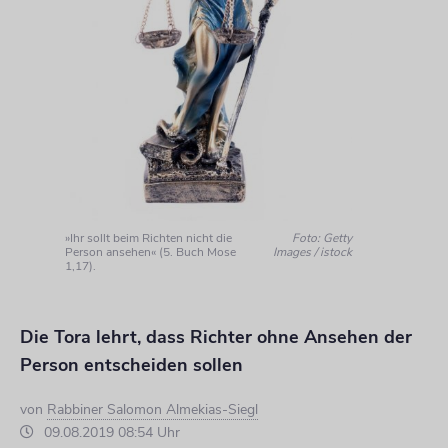
»Ihr sollt beim Richten nicht die
Foto: Getty
Person ansehen« (5. Buch Mose
Images / istock
1,17).
Die Tora lehrt, dass Richter ohne Ansehen der
Person entscheiden sollen
von
Rabbiner Salomon Almekias-Siegl
09.08.2019 08:54 Uhr