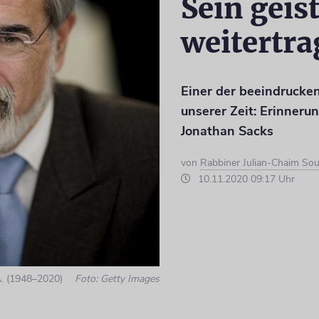
Sein geis
weitertr
Einer der beeindrucke
unserer Zeit: Erinneru
Jonathan Sacks
von
Rabbiner Julian-Chaim So
10.11.2020 09:17 Uhr
A. (1948–2020)
Foto: Getty Images