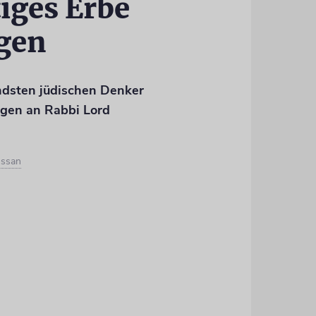
tiges Erbe
agen
ndsten jüdischen Denker
ngen an Rabbi Lord
ussan