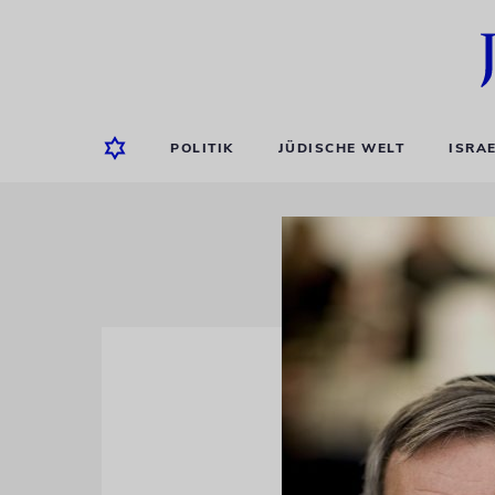
POLITIK
JÜDISCHE WELT
ISRA