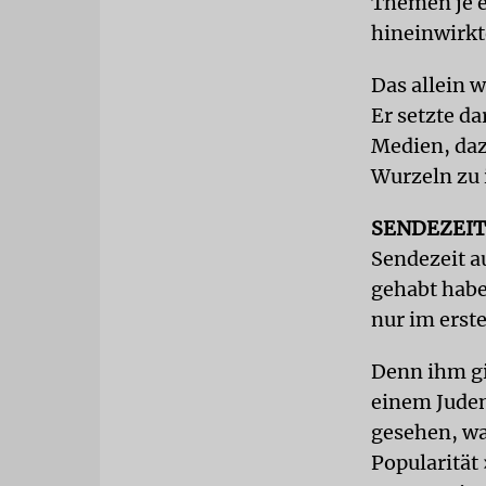
Themen je ei
hineinwirkt
Das allein 
Er setzte da
Medien, daz
Wurzeln zu 
SENDEZEI
Sendezeit a
gehabt hab
nur im erst
Denn ihm gi
einem Juden
gesehen, wa
Popularität