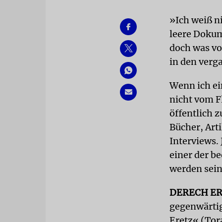
»Ich weiß ni
leere Doku
doch was vo
in den verg
Wenn ich ei
nicht vom F
öffentlich 
Bücher, Art
Interviews.
einer der b
werden sei
DERECH E
gegenwärtig
Eretz« (Tor