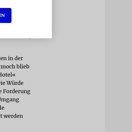
f
EN
 Judentum
an eine
 und Stärke,
en in der
ennoch blieb
Hotel«
Die Würde
le Forderung
e Umgang
le
ert werden