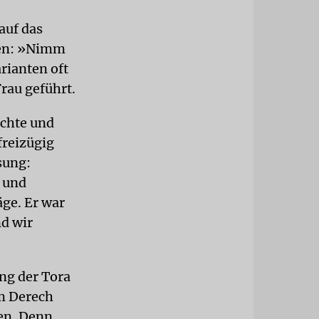
 auf das
fen: »Nimm
rianten oft
rau geführt.
uchte und
freizügig
sung:
m und
äge. Er war
nd wir
ng der Tora
im Derech
hen. Denn