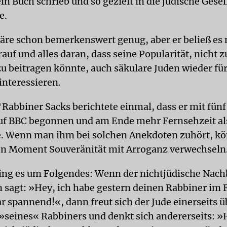
n Buch schrieb und so gezielt in die jüdische Gesel
e.
wäre schon bemerkenswert genug, aber er beließ es n
rauf und alles daran, dass seine Popularität, nicht z
u beitragen könnte, auch säkulare Juden wieder für
interessieren.
T
Rabbiner Sacks berichtete einmal, dass er mit fün
uf BBC begonnen und am Ende mehr Fernsehzeit al
e. Wenn man ihm bei solchen Anekdoten zuhört, k
en Moment Souveränität mit Arroganz verwechseln
ng es um Folgendes: Wenn der nichtjüdische Nach
 sagt: »Hey, ich habe gestern deinen Rabbiner im
r spannend!«, dann freut sich der Jude einerseits ü
 »seines« Rabbiners und denkt sich andererseits: