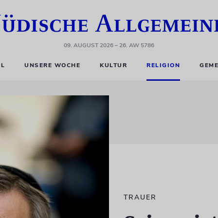
09. AUGUST 2026
– 26. AW 5786
EL
UNSERE WOCHE
KULTUR
RELIGION
GEME
TRAUER