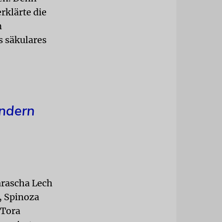
rklärte die
n
s säkulares
ondern
Parascha Lech
, Spinoza
 Tora