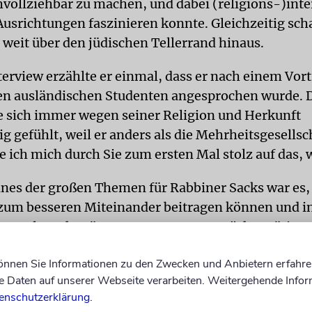
hvollziehbar zu machen, und dabei (religions-)inte
Ausrichtungen faszinieren konnte. Gleichzeitig sch
weit über den jüdischen Tellerrand hinaus.
terview erzählte er einmal, dass er nach einem Vor
n ausländischen Studenten angesprochen wurde. D
e sich immer wegen seiner Religion und Herkunft
 gefühlt, weil er anders als die Mehrheitsgesellsch
 ich mich durch Sie zum ersten Mal stolz auf das, 
ines der großen Themen für Rabbiner Sacks war es,
zum besseren Miteinander beitragen können und in
ten Welt auch müssen. Dazu war es zunächst nötig,
ine besondere Art von Respekt zu schaffen. Nicht n
können Sie Informationen zu den Zwecken und Anbietern erfahre
z, bei der man den anderen in seiner Andersartigke
Daten auf unserer Webseite verarbeiten. Weitergehende Infor
die Unterschiede »aushält«, sondern indem man sie
enschutzerklärung
.
g der Gesellschaft empfinden soll.