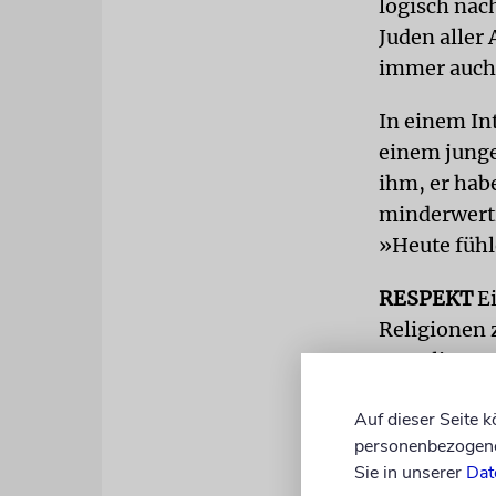
logisch nac
Juden aller 
immer auch 
In einem In
einem junge
ihm, er hab
minderwertig
»Heute fühle
RESPEKT
E
Religionen 
zersplitter
Gehör für e
Auf dieser Seite 
von Toleran
personenbezogene 
»erträgt«, 
Sie in unserer
Dat
Bereicherun