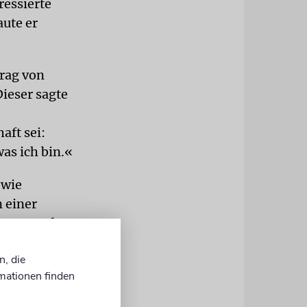
ressierte
aute er
trag von
ieser sagte
aft sei:
was ich bin.«
 wie
 einer
 Raum und
ur im Sinne
n, die
it
mationen finden
 als