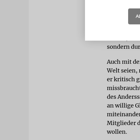
Die Würde d
A
Difference«
prägte: Ank
andere, ein
sondern durc
Auch mit de
Welt seien,
er kritisch
missbraucht
des Anderss
an willige 
miteinander
Mitglieder d
wollen.