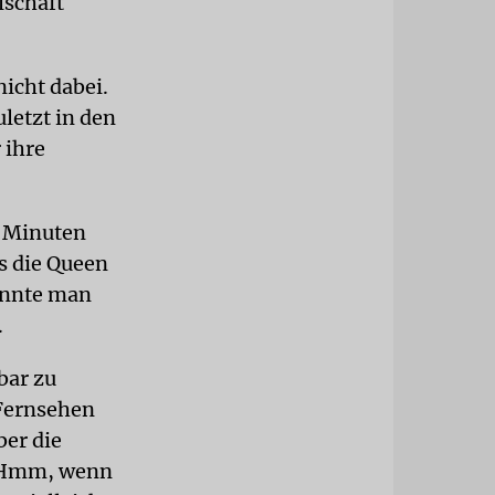
lschaft
icht dabei.
uletzt in den
 ihre
f Minuten
s die Queen
önnte man
.
bar zu
 Fernsehen
ber die
 »Hmm, wenn