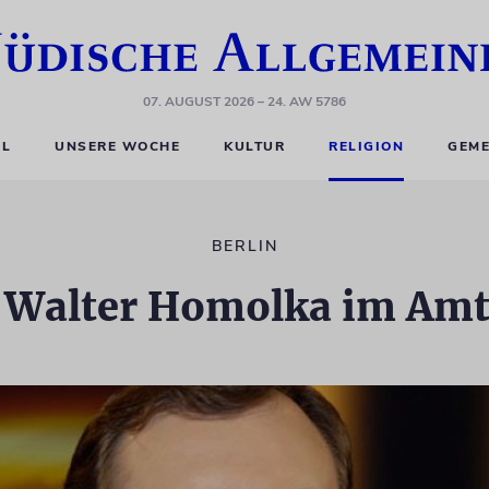
07. AUGUST 2026
– 24. AW 5786
EL
UNSERE WOCHE
KULTUR
RELIGION
GEME
BERLIN
 Walter Homolka im Amt 