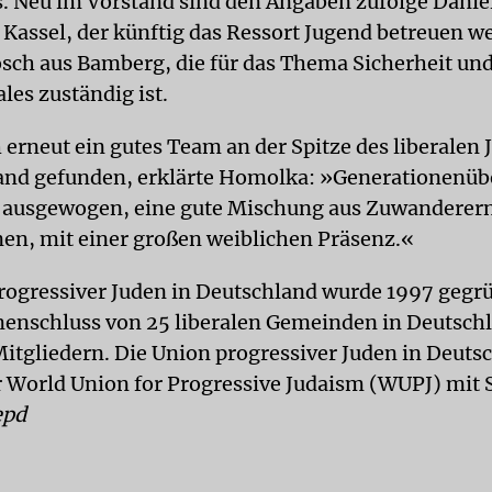
es. Neu im Vorstand sind den Angaben zufolge Danie
 Kassel, der künftig das Ressort Jugend betreuen w
osch aus Bamberg, die für das Thema Sicherheit un
les zuständig ist.
h erneut ein gutes Team an der Spitze des liberalen
and gefunden, erklärte Homolka: »Generationenüb
 ausgewogen, eine gute Mischung aus Zuwanderer
en, mit einer großen weiblichen Präsenz.«
rogressiver Juden in Deutschland wurde 1997 gegrün
nschluss von 25 liberalen Gemeinden in Deutsch
itgliedern. Die Union progressiver Juden in Deutsc
r World Union for Progressive Judaism (WUPJ) mit S
epd