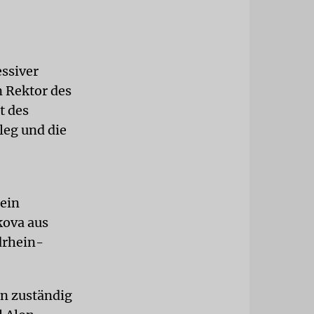
ssiver
 Rektor des
t des
leg und die
ein
kova aus
drhein-
n zuständig