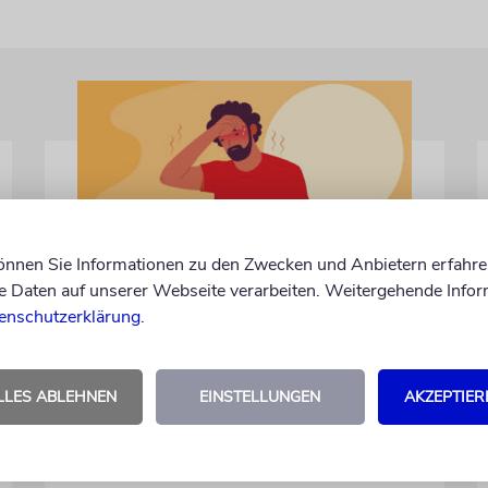
können Sie Informationen zu den Zwecken und Anbietern erfahre
Daten auf unserer Webseite verarbeiten. Weitergehende Infor
TALMUDISCHES
enschutzerklärung
.
Durst
Was unsere Weisen über die
lebensspendende Kraft des Wassers lehren
LLES ABLEHNEN
EINSTELLUNGEN
AKZEPTIER