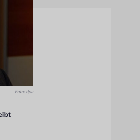
Foto: dpa
eibt