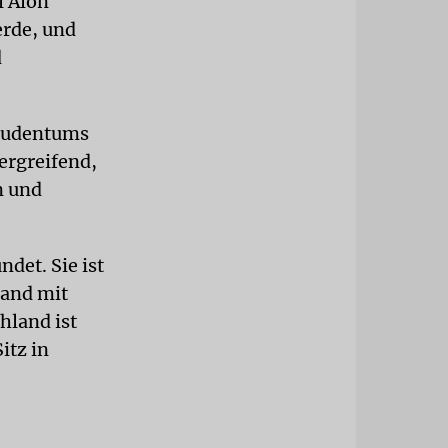
l Alon
erde, und
d
 Judentums
ergreifend,
n und
det. Sie ist
land mit
hland ist
itz in