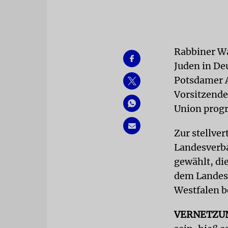
Rabbiner Wa
Juden in De
Potsdamer A
Vorsitzenden
Union progr
Zur stellve
Landesverb
gewählt, di
dem Landesv
Westfalen b
VERNETZU