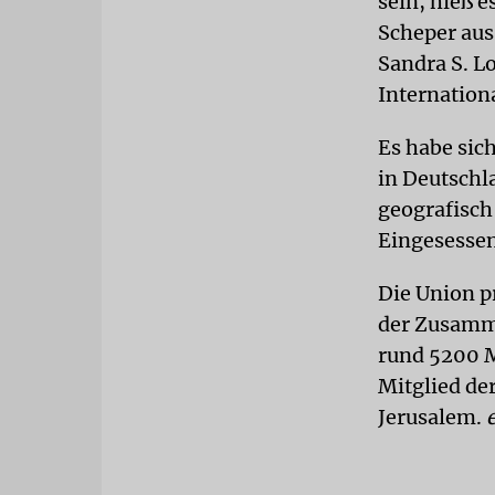
sein, hieß 
Scheper aus
Sandra S. L
Internationa
Es habe sic
in Deutschl
geografisch
Eingesessen
Die Union p
der Zusamme
rund 5200 M
Mitglied de
Jerusalem.