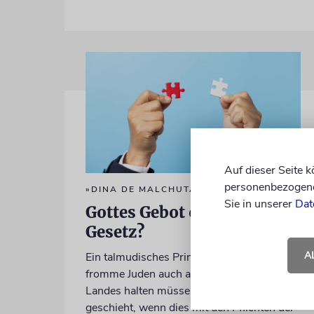
Auf dieser Seite 
personenbezogene 
»DINA DE MALCHUTA DINA«
Sie in unserer
Dat
Gottes Gebot oder Staates
Gesetz?
A
Ein talmudisches Prinzip besagt, dass sich
fromme Juden auch an das Gesetz ihres
Landes halten müssen. Doch was
geschieht, wenn dies mit den Pflichten der