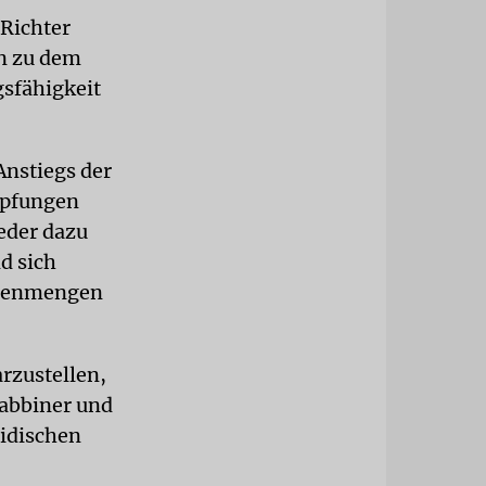
Richter
n zu dem
gsfähigkeit
Anstiegs der
mpfungen
eder dazu
d sich
chenmengen
rzustellen,
abbiner und
sidischen