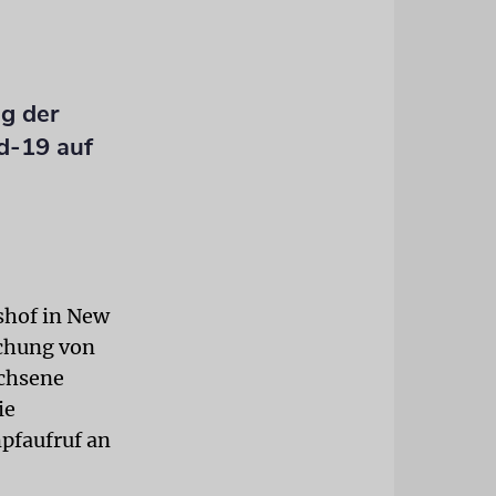
g der
d-19 auf
shof in New
ichung von
achsene
ie
pfaufruf an