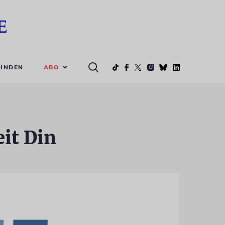
ABO
INDEN
eit Din