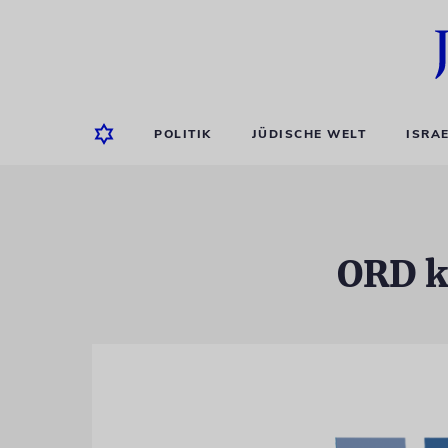
POLITIK
JÜDISCHE WELT
ISRA
ORD kr