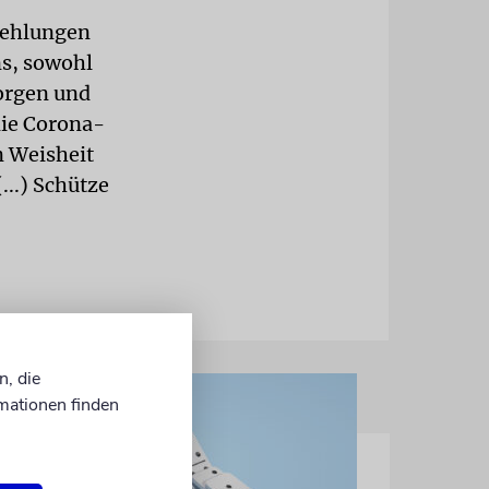
fehlungen
ns, sowohl
sorgen und
die Corona-
n Weisheit
...) Schütze
n, die
mationen finden