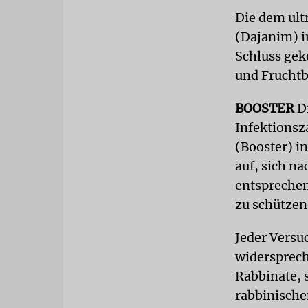
Die dem ult
(Dajanim) 
Schluss gek
und Fruchtb
BOOSTER
Di
Infektions
(Booster) i
auf, sich n
entspreche
zu schützen
Jeder Versu
widersprech
Rabbinate, 
rabbinische