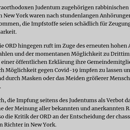
raorthodoxen Judentum zugehörigen rabbinischen 
in New York waren nach stundenlangen Anhörunge
ommen, die Impfstoffe seien schädlich für Zeugun
arkeit.
e ORD hingegen ruft im Zuge des erneuten hohen 
zahlen und der momentanen Möglichkeit zu Dritti
n einer öffentlichen Erklärung ihre Gemeindemitgli
ach Möglichkeit gegen Covid-19 impfen zu lassen un
nd durch Masken oder das Meiden größerer Mens
.
ch, die Impfung seitens des Judentums als Verbot da
e der Meinung aller bekannten und anerkannten R
so die Kritik der ORD an der Entscheidung der chas
n Richter in New York.