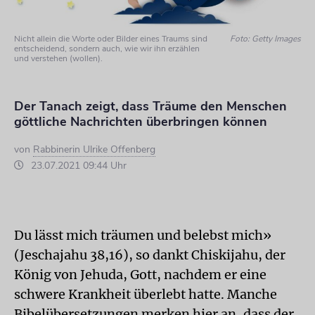
Nicht allein die Worte oder Bilder eines Traums sind
Foto: Getty Images
entscheidend, sondern auch, wie wir ihn erzählen
und verstehen (wollen).
Der Tanach zeigt, dass Träume den Menschen
göttliche Nachrichten überbringen können
von
Rabbinerin Ulrike Offenberg
23.07.2021 09:44 Uhr
Du lässt mich träumen und belebst mich»
(Jeschajahu 38,16), so dankt Chiskijahu, der
König von Jehuda, Gott, nachdem er eine
schwere Krankheit überlebt hatte. Manche
Bibelübersetzungen merken hier an, dass der