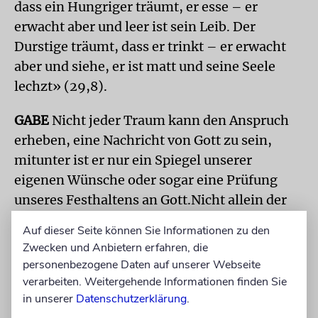
dass ein Hungriger träumt, er esse – er
erwacht aber und leer ist sein Leib. Der
Durstige träumt, dass er trinkt – er erwacht
aber und siehe, er ist matt und seine Seele
lechzt» (29,8).
GABE
Nicht jeder Traum kann den Anspruch
erheben, eine Nachricht von Gott zu sein,
mitunter ist er nur ein Spiegel unserer
eigenen Wünsche oder sogar eine Prüfung
unseres Festhaltens an Gott.Nicht allein der
Traum selbst, auch die Fähigkeit zu ihrer
Auf dieser Seite können Sie Informationen zu den
Deutung kommt von Gott. Die berühmtesten
Zwecken und Anbietern erfahren, die
biblischen Traumdeuter, Josef und Daniel,
personenbezogene Daten auf unserer Webseite
sind sich stets der Quelle ihrer besonderen
verarbeiten. Weitergehende Informationen finden Sie
Begabung bewusst.
in unserer
Datenschutzerklärung
.