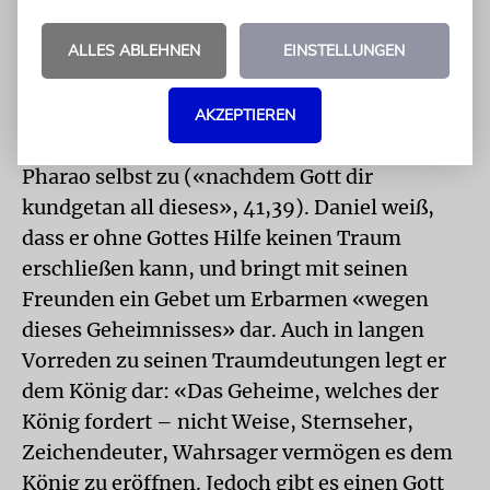
Josef antwortet dem Pharao auf dessen
ALLES ABLEHNEN
EINSTELLUNGEN
Auftrag, seinen Traum auszulegen: «Das steht
nicht bei mir, Gott wird eröffnen, was dem
Pharao frommt» (1. Buch Mose 41, 15f) – und
AKZEPTIEREN
dem stimmt nach der gehörten Deutung auch
Pharao selbst zu («nachdem Gott dir
kundgetan all dieses», 41,39). Daniel weiß,
dass er ohne Gottes Hilfe keinen Traum
erschließen kann, und bringt mit seinen
Freunden ein Gebet um Erbarmen «wegen
dieses Geheimnisses» dar. Auch in langen
Vorreden zu seinen Traumdeutungen legt er
dem König dar: «Das Geheime, welches der
König fordert – nicht Weise, Sternseher,
Zeichendeuter, Wahrsager vermögen es dem
König zu eröffnen. Jedoch gibt es einen Gott