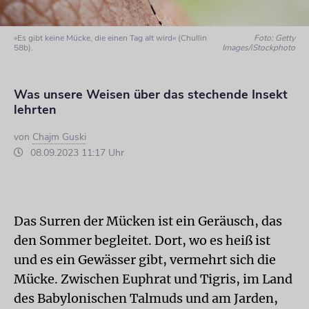
»Es gibt keine Mücke, die einen Tag alt wird« (Chullin
Foto: Getty
58b).
Images/iStockphoto
Was unsere Weisen über das stechende Insekt
lehrten
von
Chajm Guski
08.09.2023 11:17 Uhr
Das Surren der Mücken ist ein Geräusch, das
den Sommer begleitet. Dort, wo es heiß ist
und es ein Gewässer gibt, vermehrt sich die
Mücke. Zwischen Euphrat und Tigris, im Land
des Babylonischen Talmuds und am Jarden,