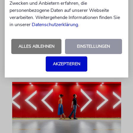
Zwecken und Anbietern erfahren, die
personenbezogene Daten auf unserer Webseite
TALMUDISCHES
verarbeiten. Weitergehende Informationen finden Sie
Durst
in unserer
Datenschutzerklärung
.
Was unsere Weisen über die
lebensspendende Kraft des Wassers lehren
ALLES ABLEHNEN
EINSTELLUNGEN
von Rabbinerin Yael Deusel
AKZEPTIEREN
07.08.2026