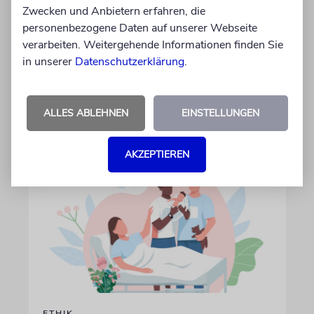
Zwecken und Anbietern erfahren, die
TALMUDISCHES
personenbezogene Daten auf unserer Webseite
An die Folgen denken
verarbeiten. Weitergehende Informationen finden Sie
in unserer
Datenschutzerklärung
.
Was unsere Weisen über Weitsicht lehrten
von Detlef David Kauschke
ALLES ABLEHNEN
EINSTELLUNGEN
31.07.2026
AKZEPTIEREN
ETHIK