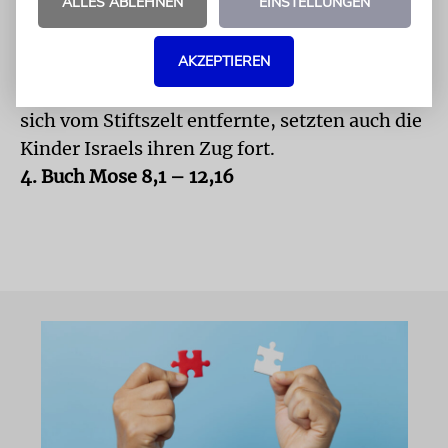
ALLES ABLEHNEN
EINSTELLUNGEN
feiern konnten. Ferner wird geschildert, wie
am Tag eine Wolke und nachts eine
AKZEPTIEREN
Feuersäule die Anwesenheit des Ewigen am
Stiftszelt anzeigen. Immer wenn die Wolke
sich vom Stiftszelt entfernte, setzten auch die
Kinder Israels ihren Zug fort.
4. Buch Mose 8,1 – 12,16