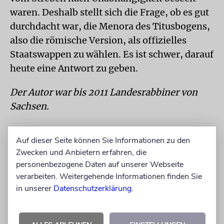
waren. Deshalb stellt sich die Frage, ob es gut
durchdacht war, die Menora des Titusbogens,
also die römische Version, als offizielles
Staatswappen zu wählen. Es ist schwer, darauf
heute eine Antwort zu geben.
Der Autor war bis 2011 Landesrabbiner von
Sachsen.
INHALT
Auf dieser Seite können Sie Informationen zu den
Der Wochenabschnitt Beha’alotcha beginnt
Zwecken und Anbietern erfahren, die
mit den Vorschriften für das Licht im
personenbezogene Daten auf unserer Webseite
Stiftszelt. Danach bringt er weitere
verarbeiten. Weitergehende Informationen finden Sie
Vorschriften für die Leviten. Außerdem wird
in unserer
Datenschutzerklärung
.
ein zweites Pessachfest für diejenigen
eingeführt, die es im Monat Nissan nicht