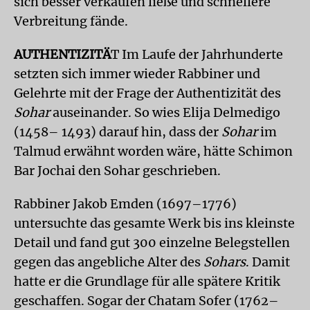
sich besser verkaufen ließe und schnellere
Verbreitung fände.
AUTHENTIZITÄ
T Im Laufe der Jahrhunderte
setzten sich immer wieder Rabbiner und
Gelehrte mit der Frage der Authentizität des
Sohar
auseinander. So wies Elija Delmedigo
(1458– 1493) darauf hin, dass der
Sohar
im
Talmud erwähnt worden wäre, hätte Schimon
Bar Jochai den Sohar geschrieben.
Rabbiner Jakob Emden (1697–1776)
untersuchte das gesamte Werk bis ins kleinste
Detail und fand gut 300 einzelne Belegstellen
gegen das angebliche Alter des
Sohars
. Damit
hatte er die Grundlage für alle spätere Kritik
geschaffen. Sogar der Chatam Sofer (1762–