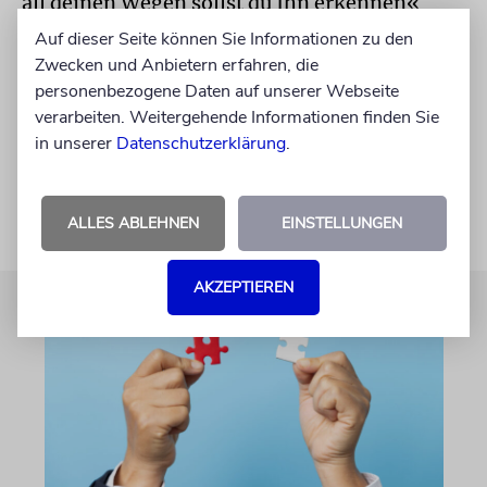
all deinen Wegen sollst du Ihn erkennen«
(Mischle 3,6).
Auf dieser Seite können Sie Informationen zu den
Zwecken und Anbietern erfahren, die
Der Autor ist wissenschaftlicher Mitarbeiter
personenbezogene Daten auf unserer Webseite
am Lehrstuhl für Halacha an der School of
verarbeiten. Weitergehende Informationen finden Sie
in unserer
Datenschutzerklärung
.
Jewish Theology der Uni Potsdam.
ALLES ABLEHNEN
EINSTELLUNGEN
AKZEPTIEREN