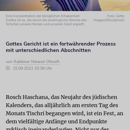
Eine Konzentration der königlichen Erhabenheit
Foto: Getty
Gottes ist es, die durch die eindringliche Stimme des
Images/iStockphoto
Schofars unsere Herzen und unseren Geist ergreift.
Gottes Gericht ist ein fortwährender Prozess
mit unterschiedlichen Abschnitten
von
Rabbiner Netanel Olhoeft
15.09.2023 10:38 Uhr
Rosch Haschana, das Neujahr des jüdischen
Kalenders, das alljährlich am ersten Tag des
Monats Tischri begangen wird, ist ein Fest, an
dem vielfältige Anfänge und Endpunkte
zyklisch ineinanderlaufen. Nicht nur der