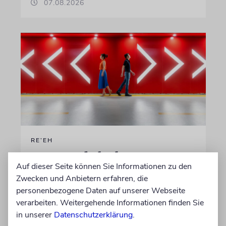
07.08.2026
RE’EH
Segen und Fluch
Auf dieser Seite können Sie Informationen zu den
Warum die Tora uns die Wahl lässt – aber
Zwecken und Anbietern erfahren, die
dennoch zum Leben aufruft
personenbezogene Daten auf unserer Webseite
verarbeiten. Weitergehende Informationen finden Sie
in unserer
Datenschutzerklärung
.
von Jay Schlesinger