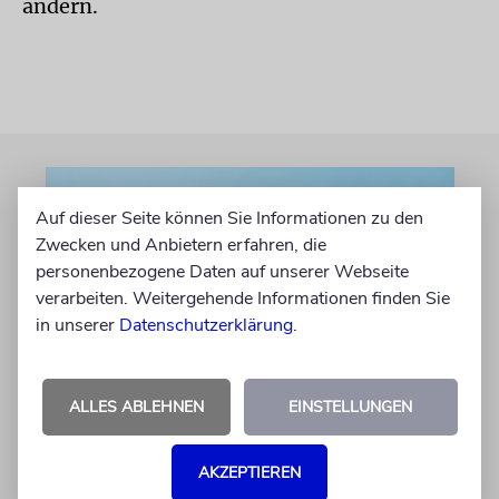
ändern.
Auf dieser Seite können Sie Informationen zu den
Zwecken und Anbietern erfahren, die
personenbezogene Daten auf unserer Webseite
verarbeiten. Weitergehende Informationen finden Sie
in unserer
Datenschutzerklärung
.
»DINA DE MALCHUTA DINA«
ALLES ABLEHNEN
EINSTELLUNGEN
Gottes Gebot oder Staates
Gesetz?
AKZEPTIEREN