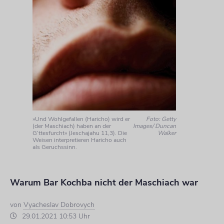
»Und Wohlgefallen (Haricho) wird er
Foto: Getty
(der Maschiach) haben an der
Images/ Duncan
G’ttesfurcht« (Jeschajahu 11,3). Die
Walker
Weisen interpretieren Haricho auch
als Geruchssinn.
Warum Bar Kochba nicht der Maschiach war
von
Vyacheslav Dobrovych
29.01.2021 10:53 Uhr