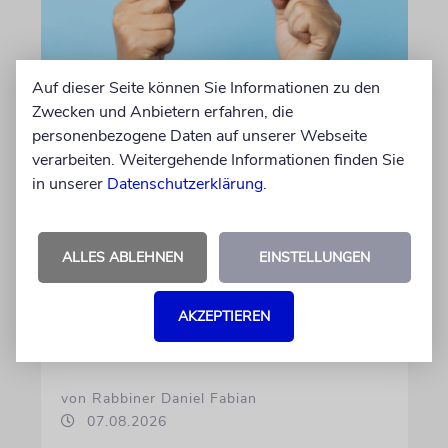
Auf dieser Seite können Sie Informationen zu den
Zwecken und Anbietern erfahren, die
personenbezogene Daten auf unserer Webseite
»DINA DE MALCHUTA DINA«
verarbeiten. Weitergehende Informationen finden Sie
Gottes Gebot oder Staates
in unserer
Datenschutzerklärung
.
Gesetz?
Ein talmudisches Prinzip besagt, dass sich
ALLES ABLEHNEN
EINSTELLUNGEN
fromme Juden auch an das Gesetz ihres
Landes halten müssen. Doch was geschieht,
wenn dies mit den Pflichten der Religion
AKZEPTIEREN
kollidiert?
von Rabbiner Daniel Fabian
07.08.2026