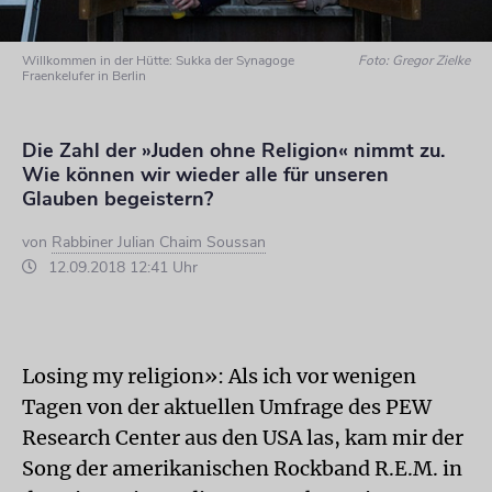
Willkommen in der Hütte: Sukka der Synagoge
Foto: Gregor Zielke
Fraenkelufer in Berlin
Die Zahl der »Juden ohne Religion« nimmt zu.
Wie können wir wieder alle für unseren
Glauben begeistern?
von
Rabbiner Julian Chaim Soussan
12.09.2018 12:41 Uhr
Losing my religion»: Als ich vor wenigen
Tagen von der aktuellen Umfrage des PEW
Research Center aus den USA las, kam mir der
Song der amerikanischen Rockband R.E.M. in