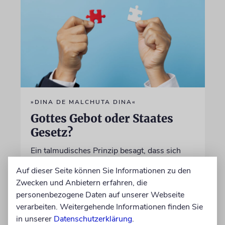
»DINA DE MALCHUTA DINA«
Gottes Gebot oder Staates
Gesetz?
Ein talmudisches Prinzip besagt, dass sich
fromme Juden auch an das Gesetz ihres
Auf dieser Seite können Sie Informationen zu den
Landes halten müssen. Doch was geschieht,
Zwecken und Anbietern erfahren, die
wenn dies mit den Pflichten der Religion
personenbezogene Daten auf unserer Webseite
kollidiert?
verarbeiten. Weitergehende Informationen finden Sie
in unserer
Datenschutzerklärung
.