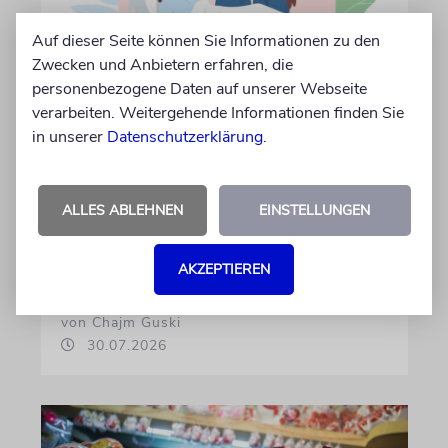
Auf dieser Seite können Sie Informationen zu den
Zwecken und Anbietern erfahren, die
personenbezogene Daten auf unserer Webseite
ETHIK
verarbeiten. Weitergehende Informationen finden Sie
Geliehene Mütter?
in unserer
Datenschutzerklärung
.
Der Schmerz ungewollter Kinderlosigkeit
begleitet die jüdische Tradition seit der Tora.
ALLES ABLEHNEN
EINSTELLUNGEN
Moderne Reproduktionsmedizin eröffnet
heute neue Möglichkeiten – stellt die Halacha
jedoch vor grundlegende Fragen
AKZEPTIEREN
von Chajm Guski
30.07.2026