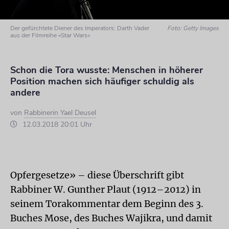
Der gefürchtete Diener des Imperators: Darth Vader
Foto: Getty Images
aus der Filmreihe »Star Wars«
Schon die Tora wusste: Menschen in höherer
Position machen sich häufiger schuldig als
andere
von
Rabbinerin Yael Deusel
12.03.2018 20:01 Uhr
Opfergesetze» – diese Überschrift gibt
Rabbiner W. Gunther Plaut (1912–2012) in
seinem Torakommentar dem Beginn des 3.
Buches Mose, des Buches Wajikra, und damit