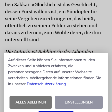
ben Sakkai: «Glücklich ist das Geschlecht,
dessen Fürst willens ist, ein Sündopfer für
seine Vergehen zu erbringen», das heißt,
öffentlich zu seinem Fehler zu stehen und
daraus zu lernen, zum Wohle derer, die ihm
unterstellt sind.
Die Autorin ist Rabbinerin der Liberalen
Jüdischen Gemeinde Mischkan ha-Tfila
Auf dieser Seite können Sie Informationen zu den
Bamberg und Mitglied der Allgemeinen
Zwecken und Anbietern erfahren, die
personenbezogene Daten auf unserer Webseite
Rabbinerkonferenz.
verarbeiten. Weitergehende Informationen finden Sie
in unserer
Datenschutzerklärung
.
INHALT
Der Wochenabschnitt Wajikra steht am
ALLES ABLEHNEN
EINSTELLUNGEN
Anfang des gleichnamigen dritten Buches der