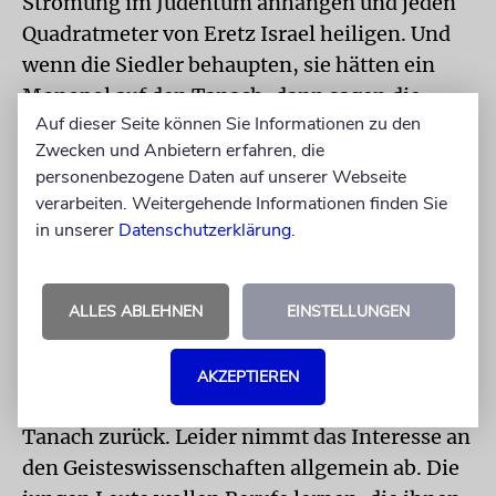
Strömung im Judentum anhängen und jeden
Quadratmeter von Eretz Israel heiligen. Und
wenn die Siedler behaupten, sie hätten ein
Monopol auf den Tanach, dann sagen die
Auf dieser Seite können Sie Informationen zu den
säkularen Juden in – wie ich betone – ihrer
Zwecken und Anbietern erfahren, die
Torheit: »Okay, der Tanach gehört euch, wir
personenbezogene Daten auf unserer Webseite
halten uns da raus.« Das ist ein großer Fehler,
verarbeiten. Weitergehende Informationen finden Sie
denn der Tanach gehört uns allen, und auch
in unserer
Datenschutzerklärung
.
die Säkularen können und müssen darin die
Grundlage unserer Kultur wiederfinden. Die
gesamte jüdische Kultur beruht auf dem
ALLES ABLEHNEN
EINSTELLUNGEN
Tanach. Jede Generation hat etwas
hinzugefügt und neu ausgelegt, aber jede
AKZEPTIEREN
Generation kehrt auch wieder neu zum
Tanach zurück. Leider nimmt das Interesse an
den Geisteswissenschaften allgemein ab. Die