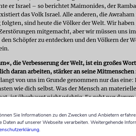
te er Israel – so berichtet Maimonides, der Ramba
existiert das Volk Israel. Alle anderen, die Awraham
folgten, sind heute die Völker der Welt. Wir haben 
Zerstörungen mitgemacht, aber wir müssen uns i
 den Schöpfer zu entdecken und den Völkern der We
ein.
m«, die Verbesserung der Welt, ist ein großes Wor
ich daran arbeiten, stärker an seine Mitmenschen
rlangt von uns im Grunde genommen nur das eine: 
sten wie dich selbst. Was der Mensch an materiell
at, ist überhaupt nicht wichtig. Es geht nur darum
t, Liebe für ganz Israel zu empfinden und diese au
 bringen. Die Verbesserung der Welt wird nur geli
können Sie Informationen zu den Zwecken und Anbietern erfahre
Daten auf unserer Webseite verarbeiten. Weitergehende Infor
nander verbunden bleiben. Ansonsten wird die Wel
enschutzerklärung
.
erden, und die Völker der Welt werden mehr und