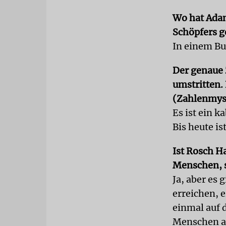
Wo hat Adam
Schöpfers g
In einem Bu
Der genaue 
umstritten.
(Zahlenmyst
Es ist ein k
Bis heute is
Ist Rosch H
Menschen, s
Ja, aber es 
erreichen, 
einmal auf 
Menschen au