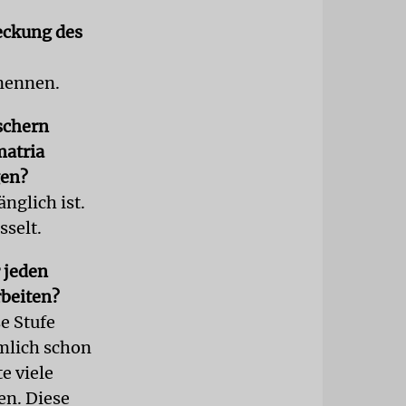
eckung des
 nennen.
schern
matria
gen?
nglich ist.
sselt.
 jeden
rbeiten?
e Stufe
ämlich schon
e viele
en. Diese