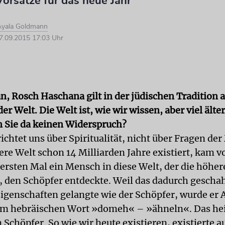
orsätze für das neue Jahr
Ayala Goldmann
.09.2015 17:03 Uhr
n, Rosch Haschana gilt in der jüdischen Tradition a
er Welt. Die Welt ist, wie wir wissen, aber viel älte
n Sie da keinen Widerspruch?
ichtet uns über Spiritualität, nicht über Fragen der
re Welt schon 14 Milliarden Jahre existiert, kam v
ersten Mal ein Mensch in diese Welt, der die höhere
t, den Schöpfer entdeckte. Weil das dadurch geschah
igenschaften gelangte wie der Schöpfer, wurde er
m hebräischen Wort »domeh« – »ähneln«. Das hei
 Schöpfer. So wie wir heute existieren, existierte 