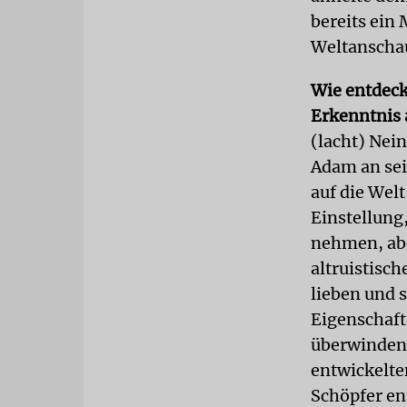
bereits ein
Weltanschauu
Wie entdeck
Erkenntnis 
(lacht) Nein
Adam an sei
auf die Wel
Einstellung
nehmen, abe
altruistisc
lieben und 
Eigenschaft
überwinden,
entwickelte
Schöpfer en