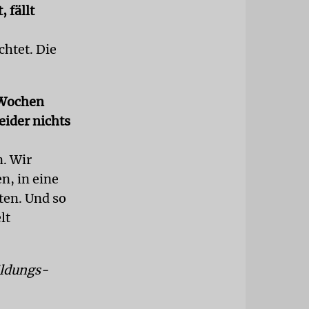
 fällt
chtet. Die
 Wochen
eider nichts
n. Wir
, in eine
ten. Und so
lt
ildungs-