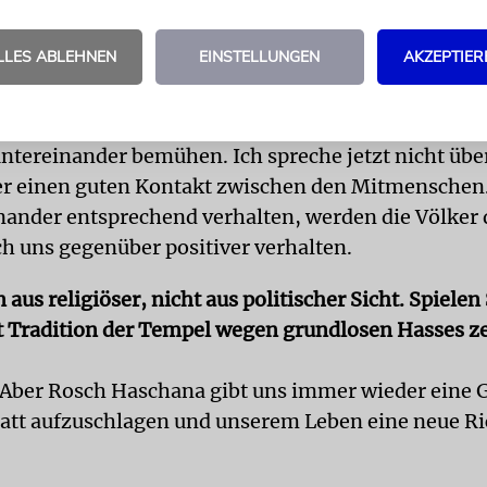
üben.
LLES ABLEHNEN
EINSTELLUNGEN
AKZEPTIER
damit eine stärkere Verbindung zwischen den Juden
 in Israel?
ssen die Juden in Israel sich um ein gutes, freunds
untereinander bemühen. Ich spreche jetzt nicht über
er einen guten Kontakt zwischen den Mitmenschen
nander entsprechend verhalten, werden die Völker 
ch uns gegenüber positiver verhalten.
 aus religiöser, nicht aus politischer Sicht. Spielen
ut Tradition der Tempel wegen grundlosen Hasses ze
es. Aber Rosch Haschana gibt uns immer wieder eine 
latt aufzuschlagen und unserem Leben eine neue R