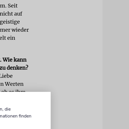
m. Seit
 nicht auf
geistige
mmer wieder
lt ein
t. Wie kann
 zu denken?
Liebe
en Werten
, ob es ihm
ch zum
ngen, wenn
n, die
mationen finden
t immer
 mehr Druck