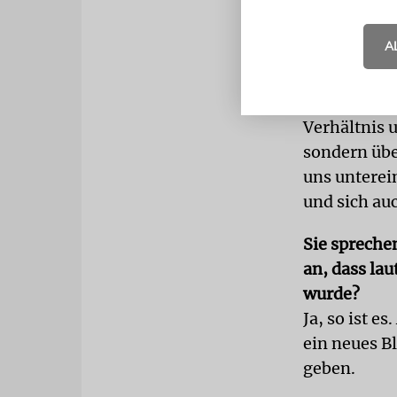
auf uns aus
A
Sie meinen 
Diaspora und
Zunächst mü
Verhältnis 
sondern üb
uns unterei
und sich au
Sie sprechen
an, dass la
wurde?
Ja, so ist 
ein neues B
geben.