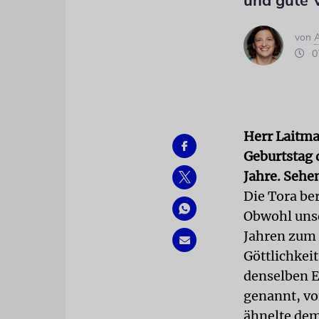
und gute V
von
07
Herr Laitma
Geburtstag d
Jahre. Sehe
Die Tora ber
Obwohl unse
Jahren zum 
Göttlichkei
denselben E
genannt, vo
ähnelte dem