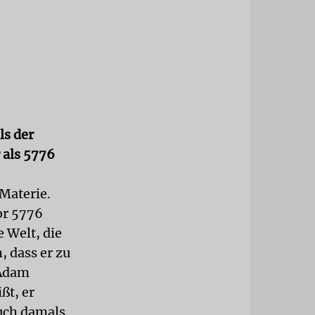
ls der
r als 5776
 Materie.
or 5776
 Welt, die
, dass er zu
 Adam
ßt, er
auch damals