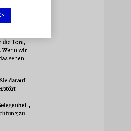
EN
 in der
chaftliches
 die Tora,
. Wenn wir
das sehen
 Sie darauf
rstört
Gelegenheit,
ichtung zu