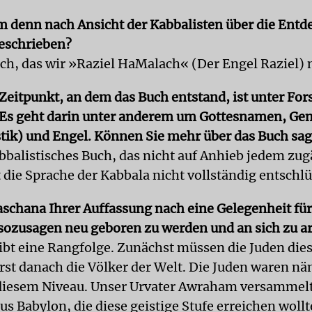
 denn nach Ansicht der Kabbalisten über die Entd
eschrieben?
ch, das wir »Raziel HaMalach« (Der Engel Raziel)
Zeitpunkt, an dem das Buch entstand, ist unter For
 Es geht darin unter anderem um Gottesnamen, Ge
ik) und Engel. Können Sie mehr über das Buch sa
abbalistisches Buch, das nicht auf Anhieb jedem zugä
t die Sprache der Kabbala nicht vollständig entschlü
aschana Ihrer Auffassung nach eine Gelegenheit für
ozusagen neu geboren zu werden und an sich zu a
gibt eine Rangfolge. Zunächst müssen die Juden dies
erst danach die Völker der Welt. Die Juden waren n
diesem Niveau. Unser Urvater Awraham versammelt
s Babylon, die diese geistige Stufe erreichen wollt