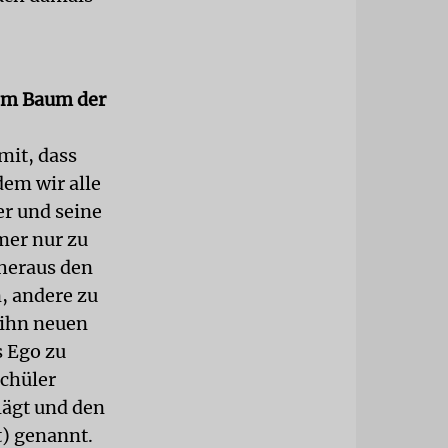
vom Baum der
mit, dass
dem wir alle
er und seine
mer nur zu
 heraus den
, andere zu
 ihn neuen
s Ego zu
Schüler
lägt und den
t) genannt.