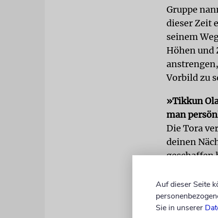
Gruppe nann
dieser Zeit 
seinem Weg 
Höhen und 
anstrengen,
Vorbild zu s
»Tikkun Ola
man persönl
Die Tora ve
deinen Näch
geschaffen h
gelungen is
Ausdruck zu
Auf dieser Seite 
personenbezogene 
wir unterei
Sie in unserer
Dat
schlimmer w