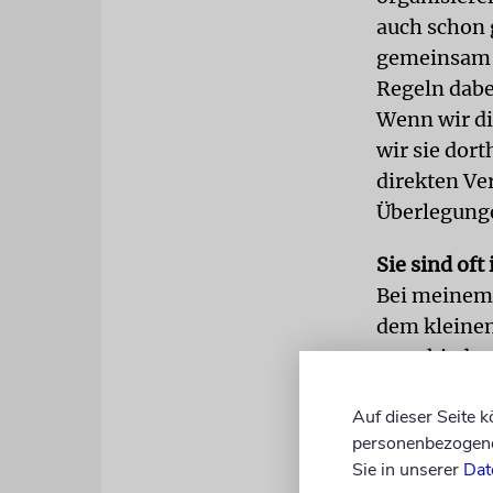
auch schon 
gemeinsam z
Regeln dabei
Wenn wir di
wir sie dort
direkten Ve
Überlegunge
Sie sind oft
Bei meinem 
dem kleinen
verschieden
Sefer Tora 
Auf dieser Seite 
Maskenpflic
personenbezogene 
Zelt aufgest
Sie in unserer
Dat
Gruppen gebi