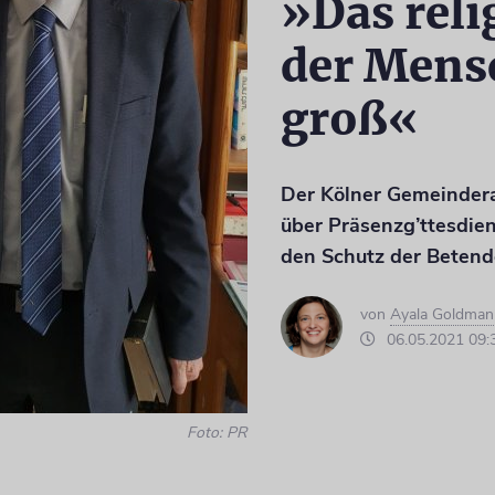
»Das reli
der Mensc
groß«
Der Kölner Gemeindera
über Präsenzg’ttesdie
den Schutz der Beten
von
Ayala Goldman
06.05.2021 09:
Foto: PR