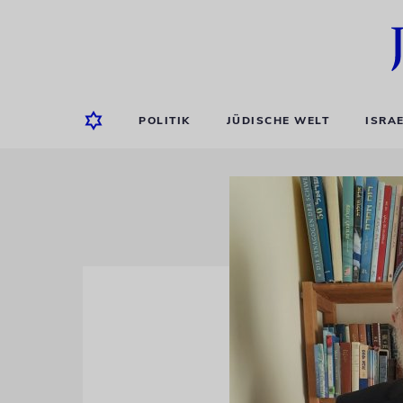
POLITIK
JÜDISCHE WELT
ISRA