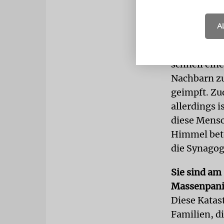
schnell nor
– wobei die
A
Leuten richt
Rückkehr zu
schnell ein
Nachbarn zu
geimpft. Zu
allerdings i
diese Mensc
Himmel bete
die Synagog
Sie sind am
Massenpani
Diese Katas
Familien, d