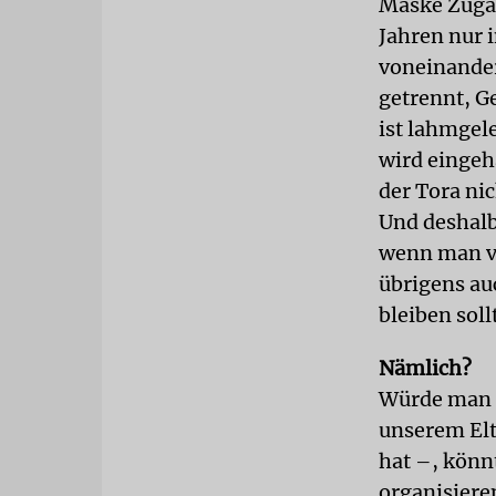
Maske Zugan
Jahren nur 
voneinander
getrennt, G
ist lahmgel
wird eingeh
der Tora ni
Und deshal
wenn man ve
übrigens au
bleiben soll
Nämlich?
Würde man d
unserem Elt
hat –, könn
organisieren