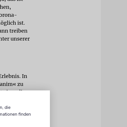
chen,
Corona-
öglich ist.
ann treiben
nter unserer
rlebnis. In
janim« zu
 einer die
r
n, die
n wurde ein
mationen finden
sich
es sehr