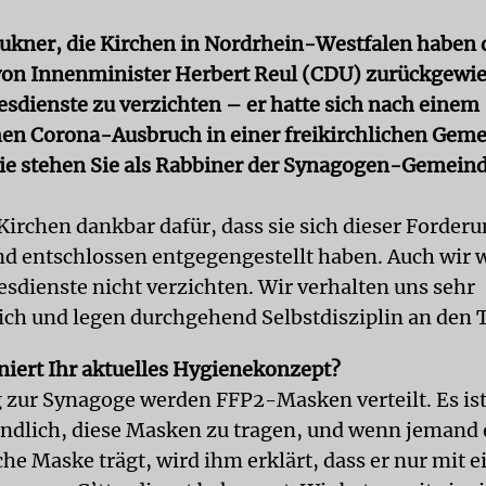
ukner, die Kirchen in Nordrhein-Westfalen haben 
on Innenminister Herbert Reul (CDU) zurückgewie
esdienste zu verzichten – er hatte sich nach einem
n Corona-Ausbruch in einer freikirchlichen Gem
ie stehen Sie als Rabbiner der Synagogen-Gemein
Kirchen dankbar dafür, dass sie sich dieser Forder
nd entschlossen entgegengestellt haben. Auch wir 
esdienste nicht verzichten. Wir verhalten uns sehr
ich und legen durchgehend Selbstdisziplin an den 
niert Ihr aktuelles Hygienekon­zept?
zur Synagoge werden FFP2-Masken verteilt. Es ist
ändlich, diese Masken zu tragen, und wenn jemand 
e Maske trägt, wird ihm erklärt, dass er nur mit 