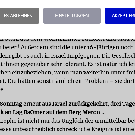
malisiert hat und man mit Maske wieder in die Sy
 Teilnehmerzahl immer noch beschränkt ist –, fällt
LLES ABLEHNEN
EINSTELLUNGEN
AKZEPTIER
ig schwer, auf das Gebet im Vorhof zu verzichten. 
r Normalität fällt ihnen nicht leicht – es war so b
en Stuhl aus dem Wohnzimmer zu holen und drauß
 beten! Außerdem sind die unter 16-Jährigen noch 
dem gibt es auch in Israel Impfgegner. Die Gesellsc
st ihnen gegenüber sehr tolerant. Es ist natürlich le
hen einzubeziehen, wenn man weiterhin unter fr
t. Die hätten sonst nämlich ein Problem – sie dürf
e.
 Sonntag erneut aus Israel zurückgekehrt, drei Tage
k an Lag BaOmer auf dem Berg Meron …
trophe ist nicht nur das Unglück der unmittelbar b
ieses unbeschreiblich schreckliche Ereignis ist ei