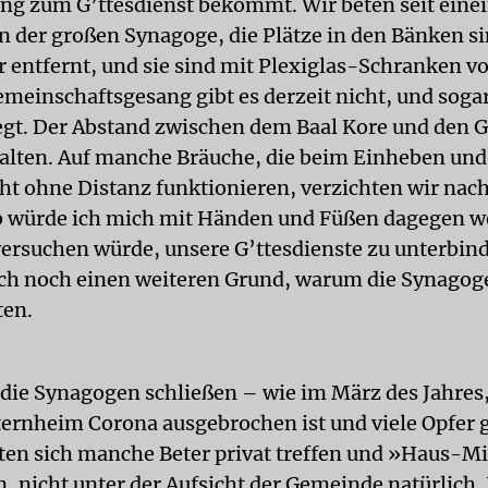
g zum G’ttesdienst bekommt. Wir beten seit eine
in der großen Synagoge, die Plätze in den Bänken si
 entfernt, und sie sind mit Plexiglas-Schranken v
emeinschaftsgesang gibt es derzeit nicht, und soga
egt. Der Abstand zwischen dem Baal Kore und den
alten. Auf manche Bräuche, die beim Einheben un
cht ohne Distanz funktionieren, verzichten wir nach
b würde ich mich mit Händen und Füßen dagegen w
rsuchen würde, unsere G’ttesdienste zu unterbind
ch noch einen weiteren Grund, warum die Synagog
ten.
ie Synagogen schließen – wie im März des Jahres, 
ernheim Corona ausgebrochen ist und viele Opfer 
ten sich manche Beter privat treffen und »Haus-
, nicht unter der Aufsicht der Gemeinde natürlich. J