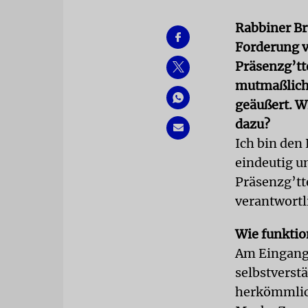
Rabbiner Br
Forderung v
Präsenzg’tt
mutmaßliche
geäußert. W
dazu?
Ich bin den 
eindeutig u
Präsenzg’tt
verantwortl
Wie funktio
Am Eingang 
selbstverst
herkömmlich