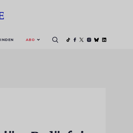
ABO
INDEN