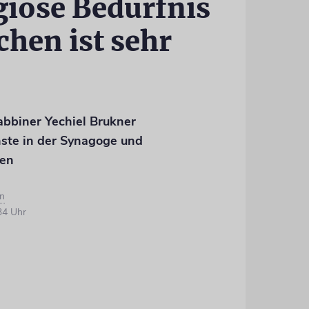
giöse Bedürfnis
hen ist sehr
bbiner Yechiel Brukner
nste in der Synagoge und
den
n
34 Uhr