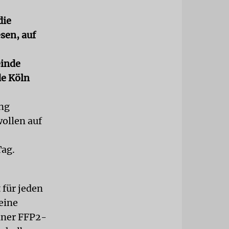
die
sen, auf
einde
de Köln
ung
wollen auf
Tag.
 für jeden
eine
einer FFP2-