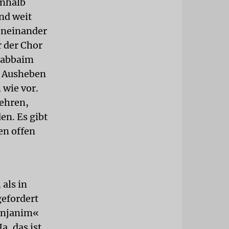
inhalb
nd weit
oneinander
r der Chor
 Gabbaim
d Ausheben
 wie vor.
ehren,
en. Es gibt
en offen
als in
gefordert
Minjanim«
a, das ist