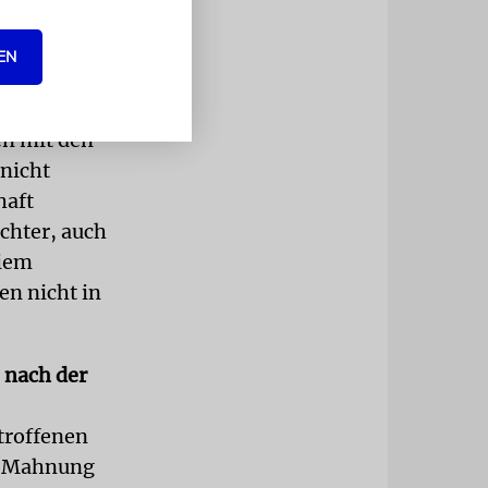
nagoge kann
 es den
EN
Die
equem,
en mit den
nicht
haft
ichter, auch
eiem
en nicht in
 nach der
etroffenen
ne Mahnung