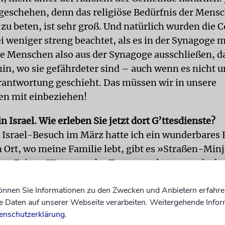
geschehen, denn das religiöse Bedürfnis der Mens
u beten, ist sehr groß. Und natürlich wurden die 
 weniger streng beachtet, als es in der Synagoge m
e Menschen also aus der Synagoge ausschließen, d
hin, wo sie gefährdeter sind – auch wenn es nicht u
rantwortung geschieht. Das müssen wir in unsere
n mit einbeziehen!
 in Israel. Wie erleben Sie jetzt dort G’ttesdienste?
Israel-Besuch im März hatte ich ein wunderbares E
 Ort, wo meine Familie lebt, gibt es »Straßen-Min
en Zeiten. Wenn aus der Tora vorgelesen wurde, hat
gebracht. Das Gebet hat immer unter Einhaltung de
können Sie Informationen zu den Zwecken und Anbietern erfahre
ht unter freiem Himmel stattgefunden – bei Rege
Daten auf unserer Webseite verarbeiten. Weitergehende Infor
ellt. Die Leute haben sich daran gewöhnt, es haben 
enschutzerklärung
.
ldet. Und jetzt, wo sich, G’tt sei Dank, in Israel all