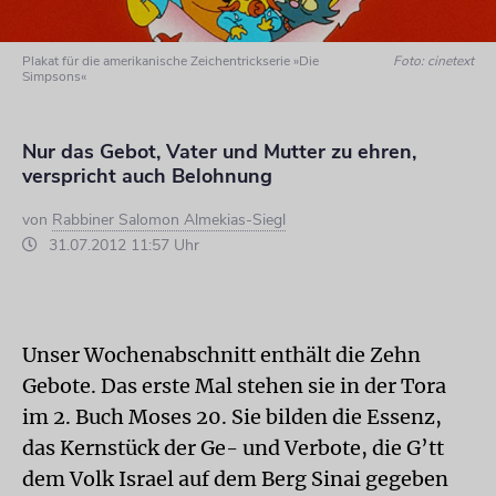
Plakat für die amerikanische Zeichentrickserie »Die
Foto: cinetext
Simpsons«
Nur das Gebot, Vater und Mutter zu ehren,
verspricht auch Belohnung
von
Rabbiner Salomon Almekias-Siegl
31.07.2012 11:57 Uhr
Unser Wochenabschnitt enthält die Zehn
Gebote. Das erste Mal stehen sie in der Tora
im 2. Buch Moses 20. Sie bilden die Essenz,
das Kernstück der Ge- und Verbote, die G’tt
dem Volk Israel auf dem Berg Sinai gegeben