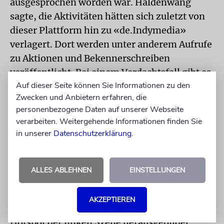
ausgesprochen worden war. Haldenwang
sagte, die Aktivitäten hätten sich zuletzt von
dieser Plattform hin zu «de.Indymedia»
verlagert. Dort werden unter anderem Aufrufe
zu Aktionen und Bekennerschreiben
veröffentlicht. Bei einem Verdachtsfall gibt es
Auf dieser Seite können Sie Informationen zu den
«hinreichend gewichtige tatsächliche
Zwecken und Anbietern erfahren, die
Anhaltspunkte» für verfassungsfeindliche
personenbezogene Daten auf unserer Webseite
Bestrebungen. Das bedeutet, dass der
verarbeiten. Weitergehende Informationen finden Sie
Geheimdienst personenbezogene Daten
in unserer
Datenschutzerklärung
.
auswerten und speichern kann. Unter
strengen Voraussetzungen können auch
nachrichtendienstliche Mittel eingesetzt, also
ALLES ABLEHNEN
EINSTELLUNGEN
heimlich Informationen beschafft, werden.
AKZEPTIEREN
Vor allem Leipzig habe sich zuletzt als ein
Hotspot der linken Szene herausgebildet,