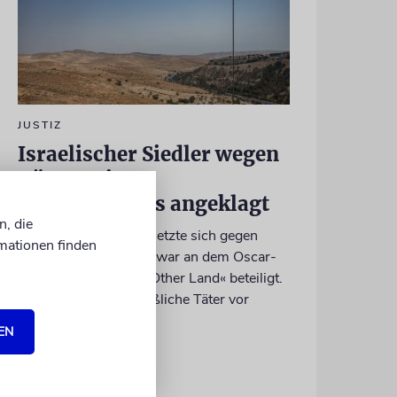
JUSTIZ
Israelischer Siedler wegen
Tötung eines
Palästinensers angeklagt
n, die
Der getötete Aktivist setzte sich gegen
mationen finden
Siedlergewalt ein und war an dem Oscar-
prämierten Film »No Other Land« beteiligt.
Jetzt steht der mutmaßliche Täter vor
Gericht
EN
07.08.2026