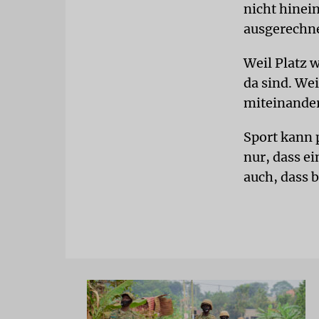
nicht hinei
ausgerechne
Weil Platz 
da sind. We
miteinander
Sport kann 
nur, dass ei
auch, dass 