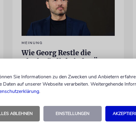
MEINUNG
Wie Georg Restle die
Glaubwürdigkeit des ÖRR
untergräbt
können Sie Informationen zu den Zwecken und Anbietern erfahre
Nach dem X-Post des Journalisten hat sich
Daten auf unserer Webseite verarbeiten. Weitergehende Infor
Felix Schotland, Vorstand der Synagogen-
enschutzerklärung
.
Gemeinde Köln, an WDR-
Programmdirektorin Andrea Schafarczyk
gewandt. Wir dokumentieren das
LLES ABLEHNEN
EINSTELLUNGEN
AKZEPTIER
Schreiben im Wortlaut
von Felix Schotland
07.08.2026