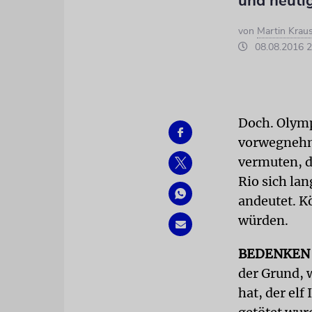
und heuti
von
Martin Krau
08.08.2016 2
Doch. Olymp
vorwegnehme
vermuten, d
Rio sich la
andeutet. K
würden.
BEDENKEN
der Grund, 
hat, der elf