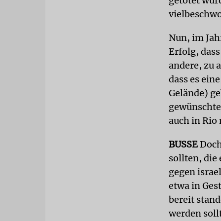
getötet wur
vielbeschw
Nun, im Jah
Erfolg, dass
andere, zu 
dass es ein
Gelände) ge
gewünschte 
auch in Rio
BUSSE
Doch.
sollten, die
gegen israel
etwa in Ges
bereit stan
werden sollt