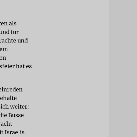
r
en als
und für
rachte und
hem
ten
feier hat es
leinreden
behalte
ich weiter:
die Busse
racht
t Israelis