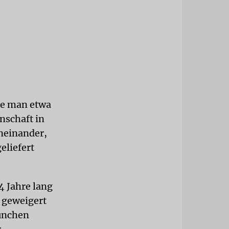
te man etwa
nschaft in
eneinander,
eliefert
4 Jahre lang
 geweigert
München