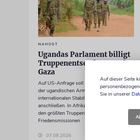
NAHOST
Ugandas Parlament billigt
Truppenentsendung nach
Gaza
Auf dieser Seite 
Auf US-Anfrage soll sich ein Kontingent
personenbezogene 
der ugandischen Armee der geplanten
Sie in unserer
Dat
internationalen Stabilisierungstruppe
anschließen. In Afrika zählt das Land zu
den größten Truppenstellern für
A
Friedensmissionen
07.08.2026