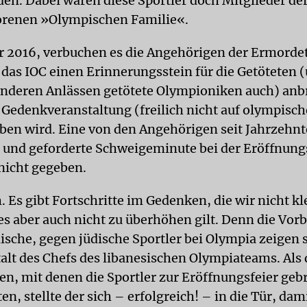
den. Dabei waren diese Sportler doch Mitglieder de
orenen »Olympischen Familie«.
r 2016, verbuchen es die Angehörigen der Ermordet
 das IOC einen Erinnerungsstein für die Getöteten (
anderen Anlässen getötete Olympioniken auch) anb
e Gedenkveranstaltung (freilich nicht auf olympisc
ben wird. Eine von den Angehörigen seit Jahrzehn
und geforderte Schweigeminute bei der Eröffnungs
 nicht gegeben.
 Es gibt Fortschritte im Gedenken, die wir nicht k
 es aber auch nicht zu überhöhen gilt. Denn die Vor
ische, gegen jüdische Sportler bei Olympia zeigen s
talt des Chefs des libanesischen Olympiateams. Als 
den, mit denen die Sportler zur Eröffnungsfeier geb
en, stellte der sich – erfolgreich! – in die Tür, dami