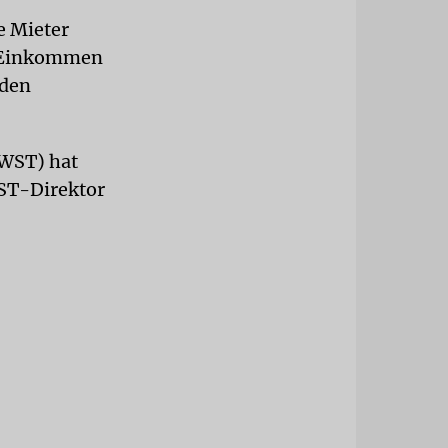
e Mieter
m Einkommen
 den
ZWST) hat
WST-Direktor