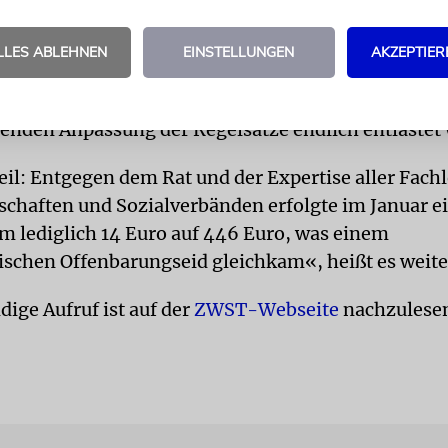
attdessen sind wir mitten in einem zweiten Lockdow
ssen, wie lange er nötig sein wird.«
LLES ABLEHNEN
EINSTELLUNGEN
AKZEPTIER
be auch die Hoffnung, dass die Ärmsten spätestens 
enden Anpassung der Regelsätze endlich entlastet
il: Entgegen dem Rat und der Expertise aller Fach
chaften und Sozialverbänden erfolgte im Januar e
 lediglich 14 Euro auf 446 Euro, was einem
ischen Offenbarungseid gleichkam«, heißt es weite
dige Aufruf ist auf der
ZWST-Webseite
nachzulese