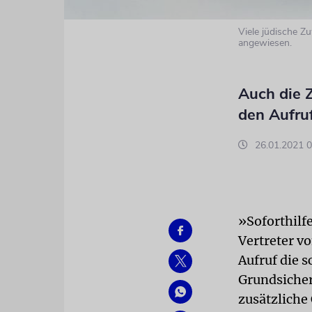
Viele jüdische Z
angewiesen.
Auch die Z
den Aufru
26.01.2021 0
»Soforthilf
Vertreter 
Aufruf die 
Grundsicher
zusätzliche