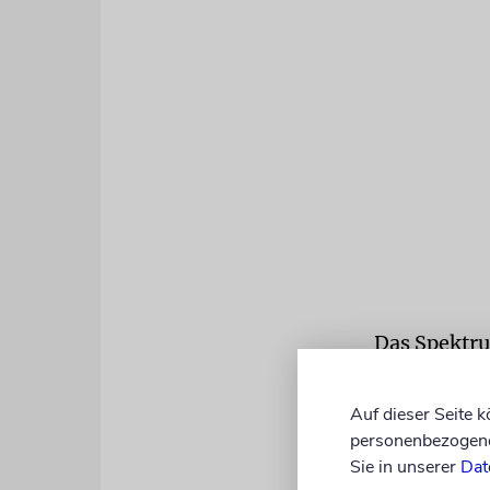
Das Spektru
Wohlfahrtsv
zu Selbsthi
Auf dieser Seite 
personenbezogene 
LOCKDOW
Sie in unserer
Dat
die Corona-