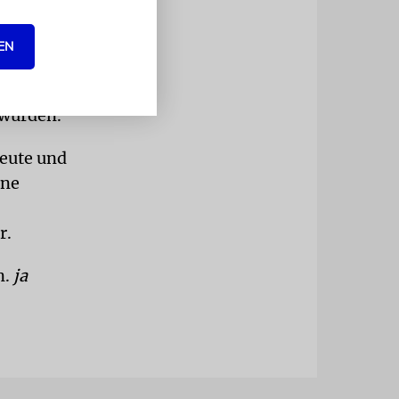
n, von dem
EN
mit der für
 würden.
leute und
ine
r.
n.
ja