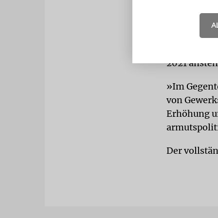
erfüllt. St
wir nicht wi
A
Getrogen ha
2021 ansteh
»Im Gegente
von Gewerks
Erhöhung um
armutspolit
Der vollstän