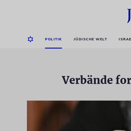
POLITIK
JÜDISCHE WELT
ISRA
Verbände fo