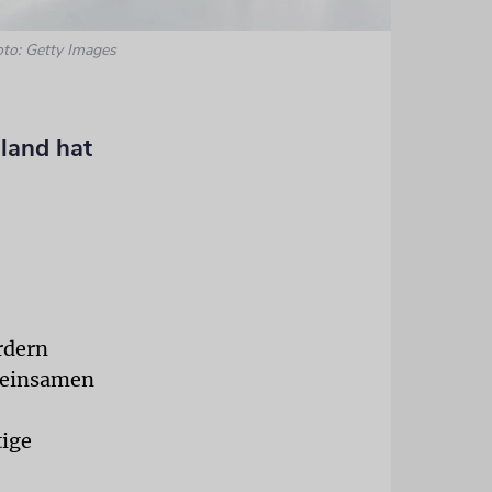
oto: Getty Images
hland hat
rdern
meinsamen
tige