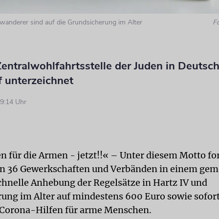
uwanderer sind auf die Grundsicherung im Alter
F
entralwohlfahrtsstelle der Juden in Deutsc
f unterzeichnet
9:14 Uhr
en für die Armen - jetzt!!« – Unter diesem Motto fo
von 36 Gewerkschaften und Verbänden in einem ge
schnelle Anhebung der Regelsätze in Hartz IV und
ung im Alter auf mindestens 600 Euro sowie sofor
 Corona-Hilfen für arme Menschen.