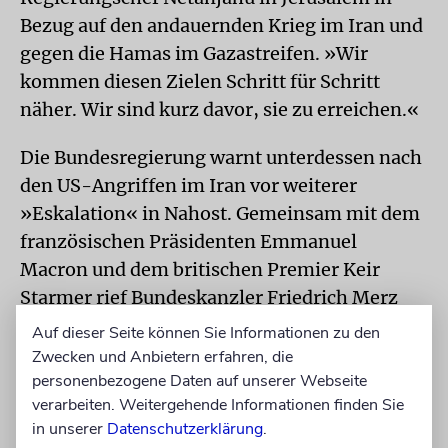
Bezug auf den andauernden Krieg im Iran und
gegen die Hamas im Gazastreifen. »Wir
kommen diesen Zielen Schritt für Schritt
näher. Wir sind kurz davor, sie zu erreichen.«
Die Bundesregierung warnt unterdessen nach
den US-Angriffen im Iran vor weiterer
»Eskalation« in Nahost. Gemeinsam mit dem
französischen Präsidenten Emmanuel
Macron und dem britischen Premier Keir
Starmer rief Bundeskanzler Friedrich Merz
den Iran zur Rückkehr an den
Auf dieser Seite können Sie Informationen zu den
Verhandlungstisch auf.
Zwecken und Anbietern erfahren, die
personenbezogene Daten auf unserer Webseite
Außenminister Johann Wadephul verlangte,
verarbeiten. Weitergehende Informationen finden Sie
in unserer
Datenschutzerklärung
.
Teheran müsse direkte Gespräche mit den