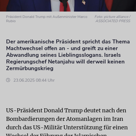
Präsident Donald Trump mit Außenminister Marco
Foto: picture alliance /
Rubio
ASSOCIATED PRESS
Der amerikanische Präsident spricht das Thema
Machtwechsel offen an - und greift zu einer
Abwandlung seines Lieblingsslogans. Israels
Regierungschef Netanjahu will derweil keinen
Zermürbungskrieg
23.06.2025 08:44 Uhr
US-Präsident Donald Trump deutet nach den
Bombardierungen der Atomanlagen im Iran
durch das US-Militär Unterstützung für einen
Wechsel der Führung der Islamischen